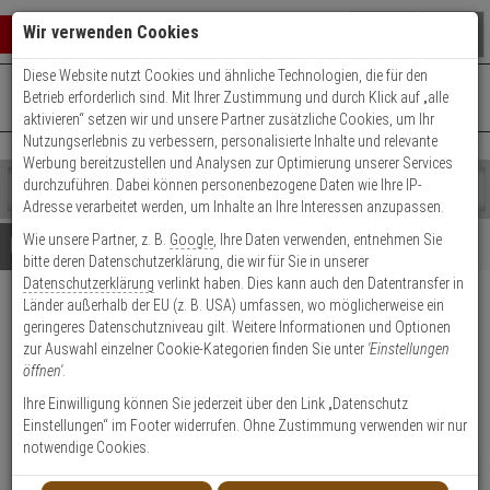
Warenkorb schließen
Suche öffnen
Warenko
Wir verwenden Cookies
Diese Website nutzt Cookies und ähnliche Technologien, die für den
+49 (0)821 899 493-0
Mo. - Do.: 8:00 - 16:30 | Fr.: 8:00 - 14:00 Uhr
0 ARTIKEL IM WARENKORB
Betrieb erforderlich sind. Mit Ihrer Zustimmung und durch Klick auf „alle
Kontaktservice nutzen
aktivieren“ setzen wir und unsere Partner zusätzliche Cookies, um Ihr
Ihr Warenkorb ist momentan leer.
Ergebnisse (
)
Nutzungserlebnis zu verbessern, personalisierte Inhalte und relevante
Fertig
Werbung bereitzustellen und Analysen zur Optimierung unserer Services
Shop
durchzuführen. Dabei können personenbezogene Daten wie Ihre IP-
durchsuchen
Adresse verarbeitet werden, um Inhalte an Ihre Interessen anzupassen.
Bitte
Es
Wie unsere Partner, z. B.
Google
, Ihre Daten verwenden, entnehmen Sie
geben
wurde
Details
Beratung
bitte deren Datenschutzerklärung, die wir für Sie in unserer
Sie
noch
Datenschutzerklärung
verlinkt haben. Dies kann auch den Datentransfer in
mindestens
Kategorien
Länder außerhalb der EU (z. B. USA) umfassen, wo möglicherweise ein
3
Suche
Hanwha SBP-400WMW
geringeres Datenschutzniveau gilt. Weitere Informationen und Optionen
Zeichen
gestartet
Wandmontagearm für Domes,
zur Auswahl einzelner Cookie-Kategorien finden Sie unter
'Einstellungen
ein,
öffnen'
.
um
Weiß
die
Ihre Einwilligung können Sie jederzeit über den Link „Datenschutz
Suche
Einstellungen“ im Footer widerrufen. Ohne Zustimmung verwenden wir nur
zu
Produktmerkmale
notwendige Cookies.
starten.
NEU