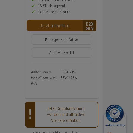
Preis,
Lieferzeit: 3-4 Werktage**
Verfügbakeit
36 Stück lagernd
und
Kostenfreie Retoure
Warenkorb-
oder
B2B
Konfigurieren-
Jetzt anmelden
Button
Fragen zum Artikel
Zum Merkzettel
Artikelnummer:
10041719
Herstellernummer:
SBV-140BW
EAN:
Jetzt Geschäftskunde
werden und attraktive
Vorteile erhalten.
Geschenkartikel erhalten