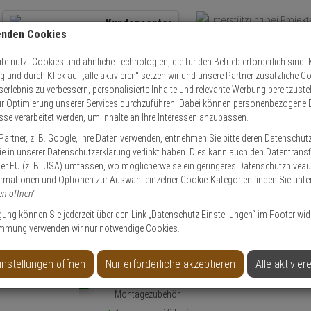
Kundencenter
enden Cookies
Übe
+49 (0)821 899 493-0
Schnel
Kontaktservice
nutzen
e nutzt Cookies und ähnliche Technologien, die für den Betrieb erforderlich sind. M
und durch Klick auf „alle aktivieren“ setzen wir und unsere Partner zusätzliche C
Mo. - Do.: 8:00 - 16:30 Fr. 8:00 - 14:00 Uhr
serlebnis zu verbessern, personalisierte Inhalte und relevante Werbung bereitzuste
r Optimierung unserer Services durchzuführen. Dabei können personenbezogene 
esse verarbeitet werden, um Inhalte an Ihre Interessen anzupassen.
Video
Zutritt
Einbruch
Brand
artner, z. B.
Google
, Ihre Daten verwenden, entnehmen Sie bitte deren Datenschut
wha SBV-140BW Anschlussbox Weiß
Sie in unserer
Datenschutzerklärung
verlinkt haben. Dies kann auch den Datentransf
er EU (z. B. USA) umfassen, wo möglicherweise ein geringeres Datenschutzniveau 
ormationen und Optionen zur Auswahl einzelner Cookie-Kategorien finden Sie unte
en öffnen'
.
ligung können Sie jederzeit über den Link „Datenschutz Einstellungen“ im Footer wid
mmung verwenden wir nur notwendige Cookies.
box Weiß
instellungen öffnen
Nur erforderliche akzeptieren
Alle aktivier
Produktinformationen
NEU
Zubehörartikel, Anschlussbox - Modell: Hanwha Vi
Montagezubehör