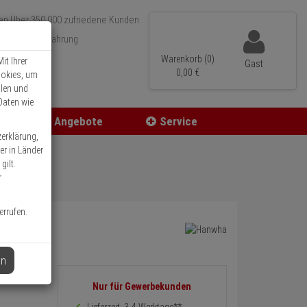
Über 350.000 zufriedene Kunden
r 15 Jahre Erfahrung
ler Versand
Warenkorb (0)
it Ihrer
Gast
0,
00
€
ookies, um
llen und
Daten wie
Angebote
Service
zerklärung,
er in Länder
gilt.
r
errufen.
en
sion
Informationen
Nur für Gewerbekunden
zurück