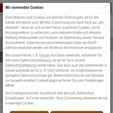
Warenkorb schließen
Suche öffnen
Warenko
Wir verwenden Cookies
Diese Website nutzt Cookies und ähnliche Technologien, die für den
+49 (0)821 899 493-0
Mo. - Do.: 8:00 - 16:30 | Fr.: 8:00 - 14:00 Uhr
0 ARTIKEL IM WARENKORB
Betrieb erforderlich sind. Mit Ihrer Zustimmung und durch Klick auf „alle
Kontaktservice nutzen
aktivieren“ setzen wir und unsere Partner zusätzliche Cookies, um Ihr
Ihr Warenkorb ist momentan leer.
Ergebnisse (
)
Nutzungserlebnis zu verbessern, personalisierte Inhalte und relevante
Fertig
Werbung bereitzustellen und Analysen zur Optimierung unserer Services
Shop
durchzuführen. Dabei können personenbezogene Daten wie Ihre IP-
durchsuchen
Adresse verarbeitet werden, um Inhalte an Ihre Interessen anzupassen.
Bitte
Es
Wie unsere Partner, z. B.
Google
, Ihre Daten verwenden, entnehmen Sie
geben
wurde
Details
Beratung
bitte deren Datenschutzerklärung, die wir für Sie in unserer
Sie
noch
Datenschutzerklärung
verlinkt haben. Dies kann auch den Datentransfer in
mindestens
Kategorien
Länder außerhalb der EU (z. B. USA) umfassen, wo möglicherweise ein
3
Suche
Hanwha SBV-A14B
geringeres Datenschutzniveau gilt. Weitere Informationen und Optionen
Zeichen
gestartet
Anschlussbox für A- & Q-Serie
zur Auswahl einzelner Cookie-Kategorien finden Sie unter
'Einstellungen
ein,
öffnen'
.
um
Weiß
die
Ihre Einwilligung können Sie jederzeit über den Link „Datenschutz
Suche
Einstellungen“ im Footer widerrufen. Ohne Zustimmung verwenden wir nur
zu
Produktmerkmale
notwendige Cookies.
starten.
NEU
Datenblatt drucken