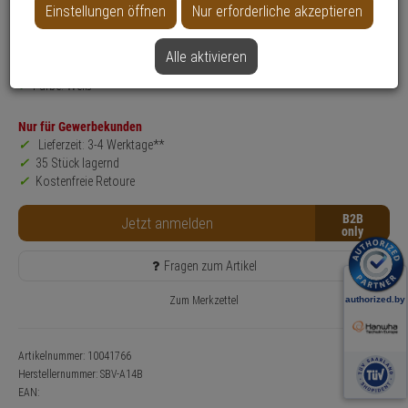
Einstellungen öffnen
Nur erforderliche akzeptieren
Produktinformationen
Zubehörartikel, Anschlussbox - Modell: Hanwha Vision Zubehör
Alle aktivieren
Anwendung: Videoüberwachung
Farbe: Weiß
Nur für Gewerbekunden
Lieferzeit: 3-4 Werktage**
35 Stück lagernd
Kostenfreie Retoure
B2B
Jetzt anmelden
Fragen zum Artikel
Zum Merkzettel
Artikelnummer: 10041766
Herstellernummer:
SBV-A14B
EAN: