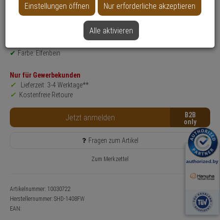
Einstellungen öffnen
Nur erforderliche akzeptieren
Produktinformationen
Zubehörartikel, Gehäuse - Modell: Hanwha Vision Montagezubehör
Montageart: Decke
Alle aktivieren
Anwendung: Videoüberwachung
Farbe: Elfenbein
Nur für Gewerbekunden
Lieferzeit: 3-4 Werktage**
Kostenfreie Retoure
B2B
Jetzt anmelden
Fragen zum Artikel
Zum Merkzettel
Artikelnummer: 10030722
Herstellernummer:
SHD-1408FW
EAN: