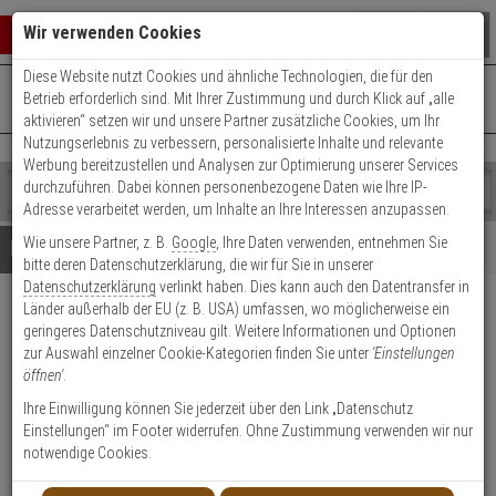
Warenkorb schließen
Suche öffnen
Warenko
Wir verwenden Cookies
Diese Website nutzt Cookies und ähnliche Technologien, die für den
+49 (0)821 899 493-0
Mo. - Do.: 8:00 - 16:30 | Fr.: 8:00 - 14:00 Uhr
0 ARTIKEL IM WARENKORB
Betrieb erforderlich sind. Mit Ihrer Zustimmung und durch Klick auf „alle
Kontaktservice nutzen
aktivieren“ setzen wir und unsere Partner zusätzliche Cookies, um Ihr
Ihr Warenkorb ist momentan leer.
Ergebnisse (
)
Nutzungserlebnis zu verbessern, personalisierte Inhalte und relevante
Fertig
Werbung bereitzustellen und Analysen zur Optimierung unserer Services
Shop
durchzuführen. Dabei können personenbezogene Daten wie Ihre IP-
durchsuchen
Adresse verarbeitet werden, um Inhalte an Ihre Interessen anzupassen.
Bitte
Es
Wie unsere Partner, z. B.
Google
, Ihre Daten verwenden, entnehmen Sie
geben
wurde
Details
Beratung
bitte deren Datenschutzerklärung, die wir für Sie in unserer
Sie
noch
Datenschutzerklärung
verlinkt haben. Dies kann auch den Datentransfer in
mindestens
Kategorien
Länder außerhalb der EU (z. B. USA) umfassen, wo möglicherweise ein
3
Suche
Hanwha SHD-1408FW
geringeres Datenschutzniveau gilt. Weitere Informationen und Optionen
Zeichen
gestartet
Deckeneinbaugehäuse
zur Auswahl einzelner Cookie-Kategorien finden Sie unter
'Einstellungen
ein,
öffnen'
.
um
die
Produktmerkmale
Ihre Einwilligung können Sie jederzeit über den Link „Datenschutz
Suche
Einstellungen“ im Footer widerrufen. Ohne Zustimmung verwenden wir nur
zu
notwendige Cookies.
starten.
Datenblatt drucken