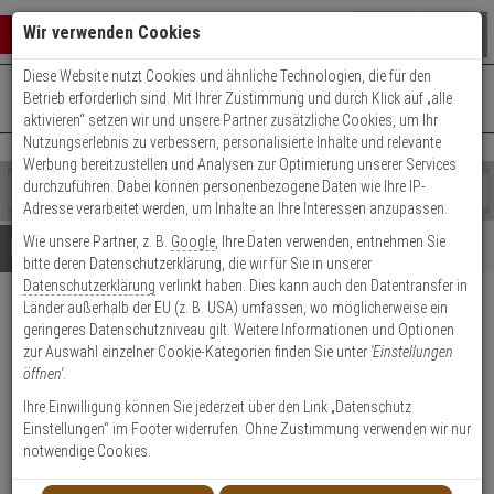
Warenkorb schließen
Suche öffnen
Warenko
Wir verwenden Cookies
Diese Website nutzt Cookies und ähnliche Technologien, die für den
+49 (0)821 899 493-0
Mo. - Do.: 8:00 - 16:30 | Fr.: 8:00 - 14:00 Uhr
0 ARTIKEL IM WARENKORB
Betrieb erforderlich sind. Mit Ihrer Zustimmung und durch Klick auf „alle
Kontaktservice nutzen
aktivieren“ setzen wir und unsere Partner zusätzliche Cookies, um Ihr
Ihr Warenkorb ist momentan leer.
Ergebnisse (
)
Nutzungserlebnis zu verbessern, personalisierte Inhalte und relevante
Fertig
Werbung bereitzustellen und Analysen zur Optimierung unserer Services
Shop
durchzuführen. Dabei können personenbezogene Daten wie Ihre IP-
durchsuchen
Adresse verarbeitet werden, um Inhalte an Ihre Interessen anzupassen.
Bitte
Es
Wie unsere Partner, z. B.
Google
, Ihre Daten verwenden, entnehmen Sie
geben
wurde
Details
Beratung
Beliebte 1080p Artikel
bitte deren Datenschutzerklärung, die wir für Sie in unserer
Sie
noch
Datenschutzerklärung
verlinkt haben. Dies kann auch den Datentransfer in
mindestens
Kategorien
Länder außerhalb der EU (z. B. USA) umfassen, wo möglicherweise ein
3
Suche
Hanwha SLA-2M3600P
geringeres Datenschutzniveau gilt. Weitere Informationen und Optionen
Zeichen
gestartet
Sensor Objektiv Einheit 1080p
zur Auswahl einzelner Cookie-Kategorien finden Sie unter
'Einstellungen
ein,
öffnen'
.
um
die
Produktmerkmale
Ihre Einwilligung können Sie jederzeit über den Link „Datenschutz
Suche
Einstellungen“ im Footer widerrufen. Ohne Zustimmung verwenden wir nur
zu
notwendige Cookies.
starten.