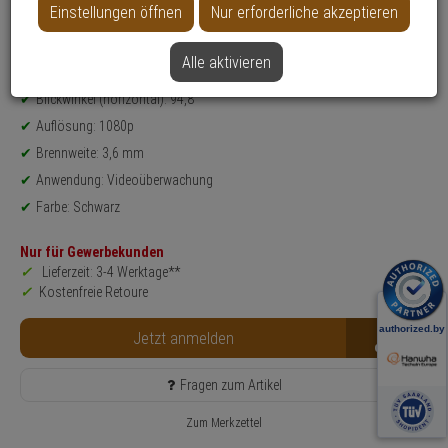
Einstellungen öffnen
Nur erforderliche akzeptieren
Datenblatt drucken
Alle aktivieren
Produktinformationen
Objektiv
Blickwinkel (horizontal): 94,8°
Auflösung: 1080p
Brennweite: 3,6 mm
Anwendung: Videoüberwachung
Farbe: Schwarz
Nur für Gewerbekunden
Lieferzeit: 3-4 Werktage**
Kostenfreie Retoure
B2B
Jetzt anmelden
Fragen zum Artikel
Zum Merkzettel