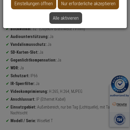
Einstellungen öffnen
Nur erforderliche akzeptieren
Datenblatt drucken
Alle aktivieren
Produktinformationen
640 x 480 Pixel
Bullet Kamera, Wärmebild Kamera
Blickwinkel:
32° (Objektiv-Brennweite 19 mm)
Audiounterstützung:
Ja
Vandalismusschutz:
Ja
SD-Karten-Slot:
Ja
Gegenlichtkompensation:
Ja
WDR:
Ja
Schutzart:
IP66
IR-Sperrfilter:
Ja
Videokomprimierung:
H.265, H.264, MJPEG
Anschlussart:
IP (Ethernet Kabel)
Einsatzgebiet:
Außenbereich, nur bei Tag (Lichtquelle), mit Tag-&
Nachtsicht
Modell / Serie:
WiseNet T