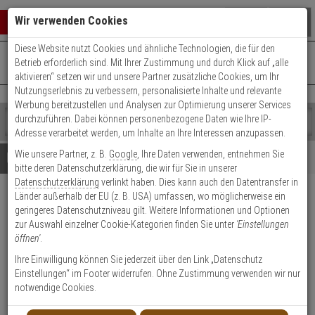
Warenkorb schließen
Suche öffnen
Warenko
Wir verwenden Cookies
Diese Website nutzt Cookies und ähnliche Technologien, die für den
+49 (0)821 899 493-0
Mo. - Do.: 8:00 - 16:30 | Fr.: 8:00 - 14:00 Uhr
0 ARTIKEL IM WARENKORB
Betrieb erforderlich sind. Mit Ihrer Zustimmung und durch Klick auf „alle
Kontaktservice nutzen
aktivieren“ setzen wir und unsere Partner zusätzliche Cookies, um Ihr
Ihr Warenkorb ist momentan leer.
Ergebnisse (
)
Nutzungserlebnis zu verbessern, personalisierte Inhalte und relevante
Fertig
Werbung bereitzustellen und Analysen zur Optimierung unserer Services
Shop
durchzuführen. Dabei können personenbezogene Daten wie Ihre IP-
durchsuchen
Adresse verarbeitet werden, um Inhalte an Ihre Interessen anzupassen.
Bitte
Es
Wie unsere Partner, z. B.
Google
, Ihre Daten verwenden, entnehmen Sie
geben
wurde
Details
Beratung
bitte deren Datenschutzerklärung, die wir für Sie in unserer
Sie
noch
Datenschutzerklärung
verlinkt haben. Dies kann auch den Datentransfer in
mindestens
Kategorien
Länder außerhalb der EU (z. B. USA) umfassen, wo möglicherweise ein
3
Suche
Hanwha TNO-4040T/INT IP-
geringeres Datenschutzniveau gilt. Weitere Informationen und Optionen
Zeichen
gestartet
Thermal Kamera PoE IP66
zur Auswahl einzelner Cookie-Kategorien finden Sie unter
'Einstellungen
ein,
öffnen'
.
um
die
Produktmerkmale
Ihre Einwilligung können Sie jederzeit über den Link „Datenschutz
Suche
Einstellungen“ im Footer widerrufen. Ohne Zustimmung verwenden wir nur
zu
notwendige Cookies.
starten.