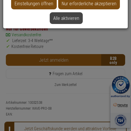
Einstellungen öffnen
Nur erforderliche akzeptieren
Produktinformationen
Zubehörartikel, SOFTWARE-LIZENZ - Modell: WiseNet Wave
Anwendung: Videoüberwachung
Alle aktivieren
Nur für Gewerbekunden
Versandkostenfrei
Lieferzeit: 3-4 Werktage**
Kostenfreie Retoure
B2B
Jetzt anmelden
Fragen zum Artikel
Zum Merkzettel
Artikelnummer: 10032538
Herstellernummer:
WAVE-PRO-08
EAN:
Jetzt Geschäftskunde werden und attraktive Vorteile