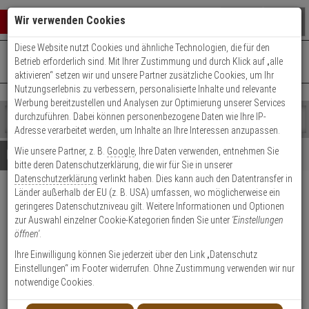
Warenkorb schließen
Suche öffnen
Warenko
Wir verwenden Cookies
Diese Website nutzt Cookies und ähnliche Technologien, die für den
+49 (0)821 899 493-0
Mo. - Do.: 8:00 - 16:30 | Fr.: 8:00 - 14:00 Uhr
0 ARTIKEL IM WARENKORB
Betrieb erforderlich sind. Mit Ihrer Zustimmung und durch Klick auf „alle
Kontaktservice nutzen
aktivieren“ setzen wir und unsere Partner zusätzliche Cookies, um Ihr
Ihr Warenkorb ist momentan leer.
Ergebnisse (
)
Nutzungserlebnis zu verbessern, personalisierte Inhalte und relevante
Fertig
Werbung bereitzustellen und Analysen zur Optimierung unserer Services
Shop
durchzuführen. Dabei können personenbezogene Daten wie Ihre IP-
durchsuchen
Adresse verarbeitet werden, um Inhalte an Ihre Interessen anzupassen.
Bitte
Es
Wie unsere Partner, z. B.
Google
, Ihre Daten verwenden, entnehmen Sie
geben
wurde
Details
Beratung
bitte deren Datenschutzerklärung, die wir für Sie in unserer
Sie
noch
Datenschutzerklärung
verlinkt haben. Dies kann auch den Datentransfer in
mindestens
Kategorien
Länder außerhalb der EU (z. B. USA) umfassen, wo möglicherweise ein
3
Suche
Hanwha WAVE-PRO-08
geringeres Datenschutzniveau gilt. Weitere Informationen und Optionen
Zeichen
gestartet
Aufzeichnungslizenz, 8 Kanäle
zur Auswahl einzelner Cookie-Kategorien finden Sie unter
'Einstellungen
ein,
öffnen'
.
um
die
Produktmerkmale
Ihre Einwilligung können Sie jederzeit über den Link „Datenschutz
Suche
Einstellungen“ im Footer widerrufen. Ohne Zustimmung verwenden wir nur
zu
notwendige Cookies.
starten.
Datenblatt drucken