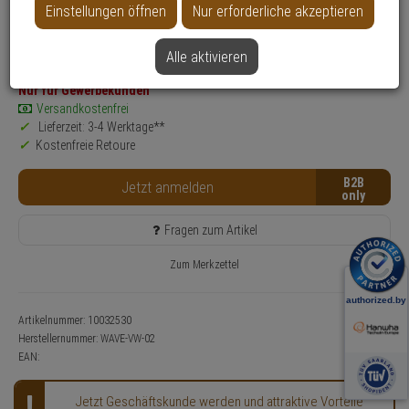
Einstellungen öffnen
Nur erforderliche akzeptieren
Produktinformationen
Zubehörartikel, SOFTWARE-LIZENZ - Modell: WiseNet Wave
Anwendung: Videoüberwachung
Alle aktivieren
Nur für Gewerbekunden
Versandkostenfrei
Lieferzeit: 3-4 Werktage**
Kostenfreie Retoure
B2B
Jetzt anmelden
Fragen zum Artikel
Zum Merkzettel
Artikelnummer: 10032530
Herstellernummer:
WAVE-VW-02
EAN:
Jetzt Geschäftskunde werden und attraktive Vorteile