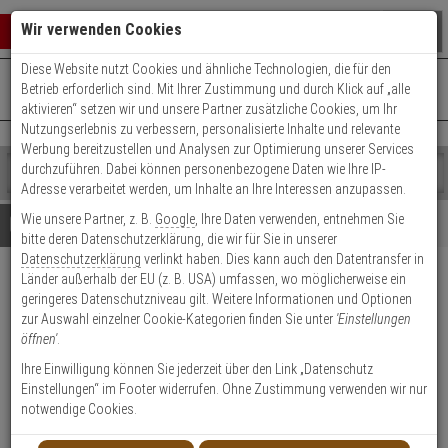
Warenkorb schließen
Suche öffnen
Warenko
Wir verwenden Cookies
Diese Website nutzt Cookies und ähnliche Technologien, die für den
+49 (0)821 899 493-0
Mo. - Do.: 8:00 - 16:30 | Fr.: 8:00 - 14:00 Uhr
0 ARTIKEL IM WARENKORB
Betrieb erforderlich sind. Mit Ihrer Zustimmung und durch Klick auf „alle
Kontaktservice nutzen
aktivieren“ setzen wir und unsere Partner zusätzliche Cookies, um Ihr
Ihr Warenkorb ist momentan leer.
Ergebnisse (
)
Nutzungserlebnis zu verbessern, personalisierte Inhalte und relevante
Fertig
Werbung bereitzustellen und Analysen zur Optimierung unserer Services
Shop
durchzuführen. Dabei können personenbezogene Daten wie Ihre IP-
durchsuchen
Adresse verarbeitet werden, um Inhalte an Ihre Interessen anzupassen.
Bitte
Es
Wie unsere Partner, z. B.
Google
, Ihre Daten verwenden, entnehmen Sie
geben
wurde
Details
Beratung
bitte deren Datenschutzerklärung, die wir für Sie in unserer
Sie
noch
Datenschutzerklärung
verlinkt haben. Dies kann auch den Datentransfer in
mindestens
Kategorien
Länder außerhalb der EU (z. B. USA) umfassen, wo möglicherweise ein
3
Suche
Hanwha WAVE-VW-02 Lizenz
geringeres Datenschutzniveau gilt. Weitere Informationen und Optionen
Zeichen
gestartet
für Video Wall
zur Auswahl einzelner Cookie-Kategorien finden Sie unter
'Einstellungen
ein,
öffnen'
.
um
die
Produktmerkmale
Ihre Einwilligung können Sie jederzeit über den Link „Datenschutz
Suche
Einstellungen“ im Footer widerrufen. Ohne Zustimmung verwenden wir nur
zu
notwendige Cookies.
starten.
Datenblatt drucken