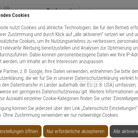
Kundencenter
enden Cookies
+49 (0)821 899 493-0
Übe
ite nutzt Cookies und ähnliche Technologien, die für den Betrieb erfo
Kontaktservice
nutzen
Schnel
Ihrer Zustimmung und durch Klick auf „alle aktivieren“ setzen wir und 
Mo. - Do.: 8:00 - 16:30 Fr. 8:00 - 14:00 Uhr
usätzliche Cookies, um Ihr Nutzungserlebnis zu verbessern, personalis
nd relevante Werbung bereitzustellen und Analysen zur Optimierung un
Video
Zutritt
Einbruch
Brand
durchzuführen. Dabei können personenbezogene Daten wie Ihre IP-Ad
et werden, um Inhalte an Ihre Interessen anzupassen.
wha XND-8030R IP-Kamera 5MPx T/N IR PoE IK08
 Partner, z. B.
Google
, Ihre Daten verwenden, entnehmen Sie bitte de
zerklärung, die wir für Sie in unserer
Datenschutzerklärung
verlinkt 
te 5 Megapixel Artikel
 den Datentransfer in Länder außerhalb der EU (z. B. USA) umfassen,
weise ein geringeres Datenschutzniveau gilt. Weitere Informationen u
zur Auswahl einzelner Cookie-Kategorien finden Sie unter
'Einstellungen
5MPx T/N IR PoE IK08
lligung können Sie jederzeit über den Link „Datenschutz Einstellungen“
n. Ohne Zustimmung verwenden wir nur notwendige Cookies.
instellungen öffnen
Nur erforderliche akzeptieren
Alle aktivier