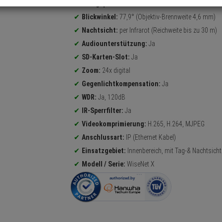
Produktinformationen
5 Megapixel
Dome Kamera
Blickwinkel:
77,9° (Objektiv-Brennweite 4,6 mm)
Nachtsicht:
per Infrarot (Reichweite bis zu 30 m)
Audiounterstützung:
Ja
SD-Karten-Slot:
Ja
Zoom:
24x digital
Gegenlichtkompensation:
Ja
WDR:
Ja, 120dB
IR-Sperrfilter:
Ja
Videokomprimierung:
H.265, H.264, MJPEG
Anschlussart:
IP (Ethernet Kabel)
Einsatzgebiet:
Innenbereich, mit Tag-& Nachtsicht
Modell / Serie:
WiseNet X