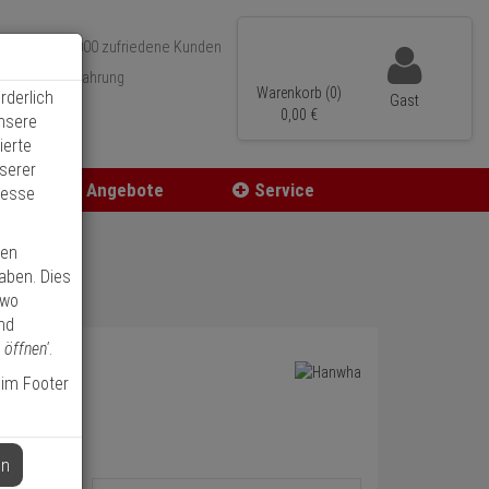
Über 350.000 zufriedene Kunden
r 15 Jahre Erfahrung
Warenkorb (0)
rderlich
Gast
ler Versand
0,
00
€
unsere
ierte
serer
Angebote
Service
resse
ren
haben. Dies
 wo
nd
 öffnen'
.
 im Footer
en