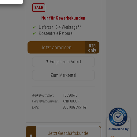
Informationen
SALE
zurück
Preis,
Nur für Gewerbekunden
Verfügbakeit
und
Lieferzeit: 3-4 Werktage**
Warenkorb-
Kostenfreie Retoure
oder
Konfigurieren-
B2B
Button
Jetzt anmelden
Fragen zum Artikel
Zum Merkzettel
Artikelnummer:
10030670
Herstellernummer:
XND-8030R
EAN:
8801089095169
Jetzt Geschäftskunde