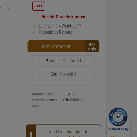
Informationen
SALE
 - 9,3
zurück
Preis,
Nur für Gewerbekunden
Verfügbakeit
und
Lieferzeit: 3-4 Werktage**
Warenkorb-
Kostenfreie Retoure
oder
Konfigurieren-
B2B
Button
Jetzt anmelden
Fragen zum Artikel
Zum Merkzettel
Artikelnummer:
10041796
Herstellernummer:
XND-C9083RV
EAN:
Jetzt Geschäftskunde