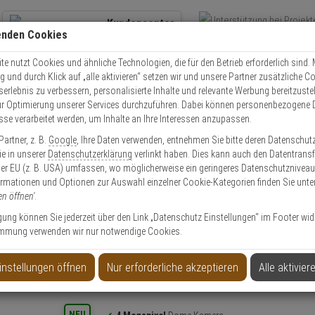
Kundencenter
enden Cookies
Übe
+49 (0)821 899 493-0
Schnel
Kontaktservice
nutzen
e nutzt Cookies und ähnliche Technologien, die für den Betrieb erforderlich sind. M
und durch Klick auf „alle aktivieren“ setzen wir und unsere Partner zusätzliche C
Mo. - Do.: 8:00 - 16:30 Fr. 8:00 - 14:00 Uhr
serlebnis zu verbessern, personalisierte Inhalte und relevante Werbung bereitzuste
r Optimierung unserer Services durchzuführen. Dabei können personenbezogene 
esse verarbeitet werden, um Inhalte an Ihre Interessen anzupassen.
Video
Zutritt
Einbruch
Brand
artner, z. B.
Google
, Ihre Daten verwenden, entnehmen Sie bitte deren Datenschut
wha XND-C9083RV IP-Kamera 4MP T/N AI PoE IP52
Sie in unserer
Datenschutzerklärung
verlinkt haben. Dies kann auch den Datentransf
er EU (z. B. USA) umfassen, wo möglicherweise ein geringeres Datenschutzniveau 
ormationen und Optionen zur Auswahl einzelner Cookie-Kategorien finden Sie unte
en öffnen'
.
ligung können Sie jederzeit über den Link „Datenschutz Einstellungen“ im Footer wid
mmung verwenden wir nur notwendige Cookies.
a 4MP T/N AI PoE IP52
instellungen öffnen
Nur erforderliche akzeptieren
Alle aktivier
Produktinformationen
NEU