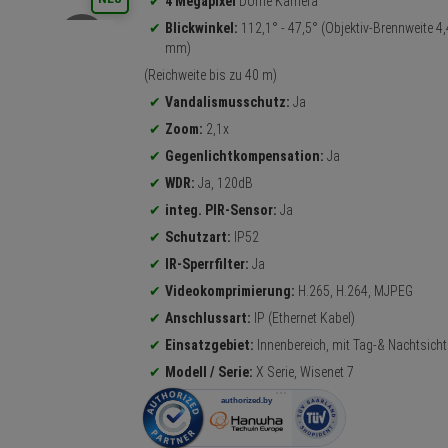
4 Megapixel
Dome Kamera
Blickwinkel:
112,1° - 47,5° (Objektiv-Brennweite 4,4
mm)
(Reichweite bis zu 40 m)
Vandalismusschutz:
Ja
Zoom:
2,1x
Gegenlichtkompensation:
Ja
WDR:
Ja, 120dB
integ. PIR-Sensor:
Ja
Schutzart:
IP52
IR-Sperrfilter:
Ja
Videokomprimierung:
H.265, H.264, MJPEG
Anschlussart:
IP (Ethernet Kabel)
Einsatzgebiet:
Innenbereich, mit Tag-& Nachtsicht
Modell / Serie:
X Serie, Wisenet 7