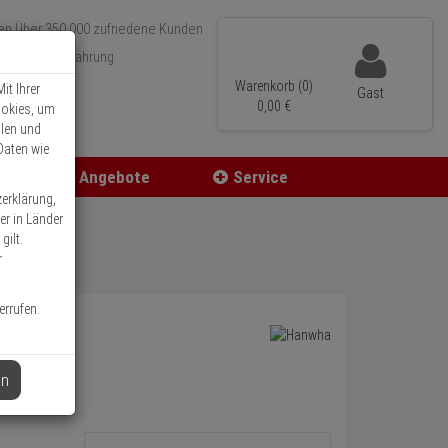
Über 350.000 zufriedene Kunden
r 15 Jahre Erfahrung
ler Versand
Warenkorb (0)
it Ihrer
Gast
0,
00
€
ookies, um
llen und
Daten wie
Angebote
Service
zerklärung,
er in Länder
gilt.
r
errufen.
en