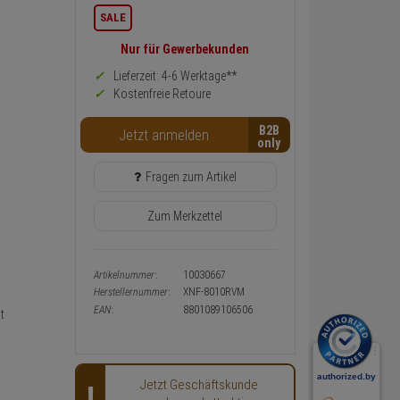
Informationen
SALE
zurück
Preis,
Nur für Gewerbekunden
Verfügbakeit
und
Lieferzeit: 4-6 Werktage**
Warenkorb-
Kostenfreie Retoure
oder
Konfigurieren-
B2B
Button
Jetzt anmelden
Fragen zum Artikel
Zum Merkzettel
Artikelnummer:
10030667
Herstellernummer:
XNF-8010RVM
EAN:
8801089106506
t
Jetzt Geschäftskunde