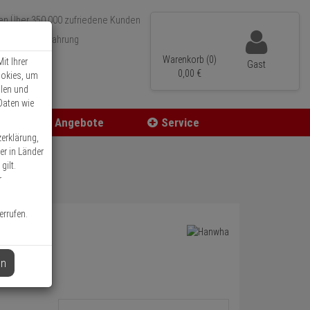
Über 350.000 zufriedene Kunden
r 15 Jahre Erfahrung
ler Versand
Warenkorb (0)
it Ihrer
Gast
0,
00
€
ookies, um
llen und
Daten wie
Angebote
Service
zerklärung,
er in Länder
gilt.
r
errufen.
en