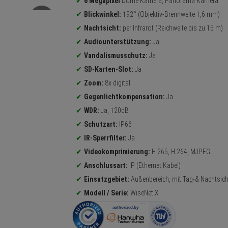
6 Megapixel
Dome Kamera, Panorama Kamera
Blickwinkel:
192° (Objektiv-Brennweite 1,6 mm)
Nachtsicht:
per Infrarot (Reichweite bis zu 15 m)
Audiounterstützung:
Ja
Vandalismusschutz:
Ja
SD-Karten-Slot:
Ja
Zoom:
8x digital
Gegenlichtkompensation:
Ja
WDR:
Ja, 120dB
Schutzart:
IP66
IR-Sperrfilter:
Ja
Videokomprimierung:
H.265, H.264, MJPEG
Anschlussart:
IP (Ethernet Kabel)
Einsatzgebiet:
Außenbereich, mit Tag-& Nachtsich
Modell / Serie:
WiseNet X