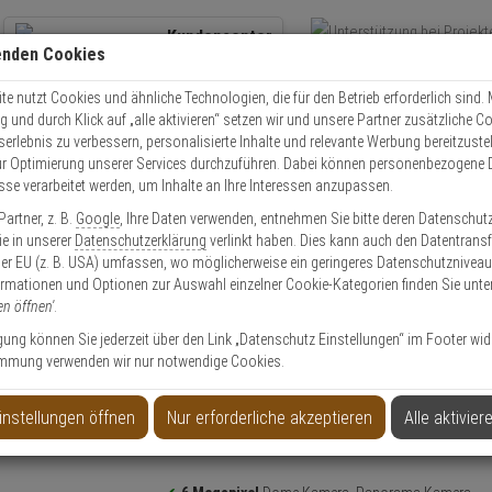
Kundencenter
enden Cookies
Übe
+49 (0)821 899 493-0
Schnel
Kontaktservice
nutzen
e nutzt Cookies und ähnliche Technologien, die für den Betrieb erforderlich sind. M
und durch Klick auf „alle aktivieren“ setzen wir und unsere Partner zusätzliche C
Mo. - Do.: 8:00 - 16:30 Fr. 8:00 - 14:00 Uhr
serlebnis zu verbessern, personalisierte Inhalte und relevante Werbung bereitzuste
r Optimierung unserer Services durchzuführen. Dabei können personenbezogene 
esse verarbeitet werden, um Inhalte an Ihre Interessen anzupassen.
Video
Zutritt
Einbruch
Brand
artner, z. B.
Google
, Ihre Daten verwenden, entnehmen Sie bitte deren Datenschut
wha XNF-8010RVM IP-Kamera 6MPx T/N IR PoE IP66
Sie in unserer
Datenschutzerklärung
verlinkt haben. Dies kann auch den Datentransf
er EU (z. B. USA) umfassen, wo möglicherweise ein geringeres Datenschutzniveau 
ormationen und Optionen zur Auswahl einzelner Cookie-Kategorien finden Sie unte
Artikel
en öffnen'
.
ligung können Sie jederzeit über den Link „Datenschutz Einstellungen“ im Footer wid
mmung verwenden wir nur notwendige Cookies.
a 6MPx T/N IR PoE IP66
instellungen öffnen
Nur erforderliche akzeptieren
Alle aktivier
Produktinformationen