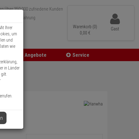
Über 350.000 zufriedene Kunden
r 15 Jahre Erfahrung
ler Versand
Warenkorb (0)
it Ihrer
Gast
0,
00
€
ookies, um
llen und
Daten wie
Angebote
Service
zerklärung,
er in Länder
gilt.
r
errufen.
en