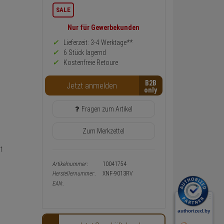
Informationen
SALE
zurück
Preis,
Nur für Gewerbekunden
Verfügbakeit
und
Lieferzeit: 3-4 Werktage**
Warenkorb-
6 Stück lagernd
oder
Kostenfreie Retoure
Konfigurieren-
Button
B2B
Jetzt anmelden
Fragen zum Artikel
Zum Merkzettel
t
Artikelnummer:
10041754
Herstellernummer:
XNF-9013RV
EAN: