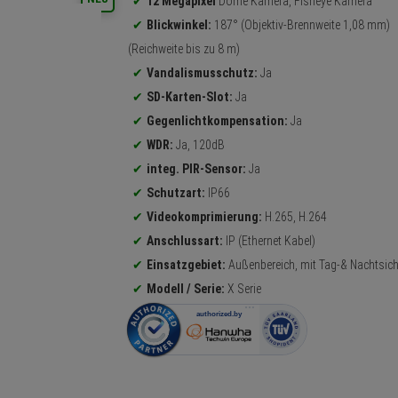
12 Megapixel
Dome Kamera, Fisheye Kamera
Blickwinkel:
187° (Objektiv-Brennweite 1,08 mm)
(Reichweite bis zu 8 m)
Vandalismusschutz:
Ja
SD-Karten-Slot:
Ja
Gegenlichtkompensation:
Ja
WDR:
Ja, 120dB
integ. PIR-Sensor:
Ja
Schutzart:
IP66
Videokomprimierung:
H.265, H.264
Anschlussart:
IP (Ethernet Kabel)
Einsatzgebiet:
Außenbereich, mit Tag-& Nachtsich
Modell / Serie:
X Serie