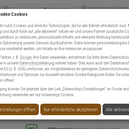
Kundencenter
enden Cookies
Übe
+49 (0)821 899 493-0
Schnel
Kontaktservice
nutzen
e nutzt Cookies und ähnliche Technologien, die für den Betrieb erforderlich sind. M
und durch Klick auf „alle aktivieren“ setzen wir und unsere Partner zusätzliche C
Mo. - Do.: 8:00 - 16:30 Fr. 8:00 - 14:00 Uhr
serlebnis zu verbessern, personalisierte Inhalte und relevante Werbung bereitzuste
r Optimierung unserer Services durchzuführen. Dabei können personenbezogene 
esse verarbeitet werden, um Inhalte an Ihre Interessen anzupassen.
Video
Zutritt
Einbruch
Brand
artner, z. B.
Google
, Ihre Daten verwenden, entnehmen Sie bitte deren Datenschut
wha XNF-9013RV IP-Kamera 12MPx T/N PoE IP66 AI
Sie in unserer
Datenschutzerklärung
verlinkt haben. Dies kann auch den Datentransf
er EU (z. B. USA) umfassen, wo möglicherweise ein geringeres Datenschutzniveau 
ormationen und Optionen zur Auswahl einzelner Cookie-Kategorien finden Sie unte
en öffnen'
.
ligung können Sie jederzeit über den Link „Datenschutz Einstellungen“ im Footer wid
mmung verwenden wir nur notwendige Cookies.
 12MPx T/N PoE IP66 AI
instellungen öffnen
Nur erforderliche akzeptieren
Alle aktivier
Produktinformationen
NEU