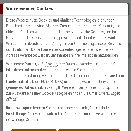
Warenkorb schließen
Suche öffnen
Warenko
Wir verwenden Cookies
Diese Website nutzt Cookies und ähnliche Technologien, die für den
+49 (0)821 899 493-0
Mo. - Do.: 8:00 - 16:30 | Fr.: 8:00 - 14:00 Uhr
0 ARTIKEL IM WARENKORB
Betrieb erforderlich sind. Mit Ihrer Zustimmung und durch Klick auf „alle
Kontaktservice nutzen
aktivieren“ setzen wir und unsere Partner zusätzliche Cookies, um Ihr
Ihr Warenkorb ist momentan leer.
Ergebnisse (
)
Nutzungserlebnis zu verbessern, personalisierte Inhalte und relevante
Fertig
Werbung bereitzustellen und Analysen zur Optimierung unserer Services
Shop
durchzuführen. Dabei können personenbezogene Daten wie Ihre IP-
durchsuchen
Adresse verarbeitet werden, um Inhalte an Ihre Interessen anzupassen.
Bitte
Es
Wie unsere Partner, z. B.
Google
, Ihre Daten verwenden, entnehmen Sie
geben
wurde
Details
Beratung
Beliebte 5 Megapixel Artikel
bitte deren Datenschutzerklärung, die wir für Sie in unserer
Sie
noch
Datenschutzerklärung
verlinkt haben. Dies kann auch den Datentransfer in
mindestens
Kategorien
Länder außerhalb der EU (z. B. USA) umfassen, wo möglicherweise ein
3
Suche
Hanwha XNV-A8084R IP-
geringeres Datenschutzniveau gilt. Weitere Informationen und Optionen
Zeichen
gestartet
Kamera 5MP T/N IK10 PoE IP67
zur Auswahl einzelner Cookie-Kategorien finden Sie unter
'Einstellungen
ein,
öffnen'
.
um
die
Produktmerkmale
Ihre Einwilligung können Sie jederzeit über den Link „Datenschutz
Suche
Einstellungen“ im Footer widerrufen. Ohne Zustimmung verwenden wir nur
zu
notwendige Cookies.
starten.
NEU