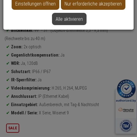
Einstellungen öffnen
Nur erforderliche akzeptieren
Datenblatt drucken
Alle aktivieren
Produktinformationen
5 Megapixel
Dome Kamera
Blickwinkel:
99° - 31° (Objektiv-Brennweite 3,3 - 9,3 mm)
(Reichweite bis zu 40 m)
Zoom:
2x optisch
Gegenlichtkompensation:
Ja
WDR:
Ja, 120dB
Schutzart:
IP66 / IP67
IR-Sperrfilter:
Ja
Videokomprimierung:
H.265, H.264, MJPEG
Anschlussart:
IP (Ethernet Kabel)
Einsatzgebiet:
Außenbereich, mit Tag-& Nachtsicht
Modell / Serie:
X Serie, Wisenet 9
SALE