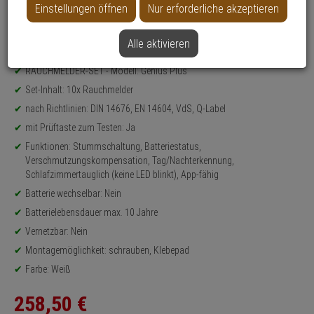
Einstellungen öffnen
Nur erforderliche akzeptieren
Datenblatt drucken
Alle aktivieren
Produktinformationen
RAUCHMELDER-SET - Modell: Genius Plus
Set-Inhalt: 10x Rauchmelder
nach Richtlinien: DIN 14676, EN 14604, VdS, Q-Label
mit Prüftaste zum Testen: Ja
Funktionen: Stummschaltung, Batteriestatus,
Verschmutzungskompensation, Tag/Nachterkennung,
Schlafzimmertauglich (keine LED blinkt), App-fähig
Batterie wechselbar: Nein
Batterielebensdauer max. 10 Jahre
Vernetzbar: Nein
Montagemöglichkeit: schrauben, Klebepad
Farbe: Weiß
258,
50
€