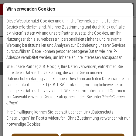
Warenkorb schließen
Suche öffnen
Warenko
Wir verwenden Cookies
Diese Website nutzt Cookies und ähnliche Technologien, die für den
+49 (0)821 899 493-0
Mo. - Do.: 8:00 - 16:30 | Fr.: 8:00 - 14:00 Uhr
0 ARTIKEL IM WARENKORB
Betrieb erforderlich sind. Mit Ihrer Zustimmung und durch Klick auf „alle
Kontaktservice nutzen
aktivieren“ setzen wir und unsere Partner zusätzliche Cookies, um Ihr
Ihr Warenkorb ist momentan leer.
Ergebnisse (
)
Nutzungserlebnis zu verbessern, personalisierte Inhalte und relevante
Fertig
Werbung bereitzustellen und Analysen zur Optimierung unserer Services
Shop
durchzuführen. Dabei können personenbezogene Daten wie Ihre IP-
durchsuchen
Adresse verarbeitet werden, um Inhalte an Ihre Interessen anzupassen.
Bitte
Es
Wie unsere Partner, z. B.
Google
, Ihre Daten verwenden, entnehmen Sie
geben
wurde
Details
Beratung
bitte deren Datenschutzerklärung, die wir für Sie in unserer
Sie
noch
Datenschutzerklärung
verlinkt haben. Dies kann auch den Datentransfer in
mindestens
Kategorien
Länder außerhalb der EU (z. B. USA) umfassen, wo möglicherweise ein
3
Suche
10er Hekatron Genius Plus
geringeres Datenschutzniveau gilt. Weitere Informationen und Optionen
Zeichen
gestartet
Rauchmelder + Klebepad
zur Auswahl einzelner Cookie-Kategorien finden Sie unter
'Einstellungen
ein,
öffnen'
.
um
die
Ihre Einwilligung können Sie jederzeit über den Link „Datenschutz
20
Suche
Einstellungen“ im Footer widerrufen. Ohne Zustimmung verwenden wir nur
zu
notwendige Cookies.
Produktmerkmale
starten.