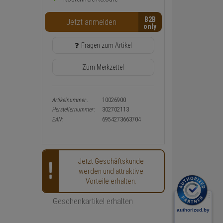
Warenkorb-
oder
B2B
Konfigurieren-
Jetzt anmelden
Button
Fragen zum Artikel
Zum Merkzettel
Artikelnummer:
10026900
Herstellernummer:
302702113
EAN:
6954273663704
Jetzt Geschäftskunde
werden und attraktive
Vorteile erhalten.
Geschenkartikel erhalten