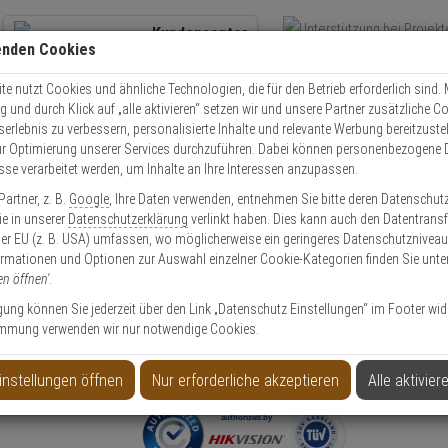
Kundencenter
enden Cookies
Übe
+49 (0)821 899 493-0
Schnel
Kontaktservice
nutzen
e nutzt Cookies und ähnliche Technologien, die für den Betrieb erforderlich sind. M
und durch Klick auf „alle aktivieren“ setzen wir und unsere Partner zusätzliche C
Mo. - Do.: 8:00 - 16:30 Fr. 8:00 - 14:00 Uhr
serlebnis zu verbessern, personalisierte Inhalte und relevante Werbung bereitzuste
r Optimierung unserer Services durchzuführen. Dabei können personenbezogene 
esse verarbeitet werden, um Inhalte an Ihre Interessen anzupassen.
IKVision DS-1227ZJ-DM37 Deckeneinbaukit
artner, z. B.
Google
, Ihre Daten verwenden, entnehmen Sie bitte deren Datenschut
Sie in unserer
Datenschutzerklärung
verlinkt haben. Dies kann auch den Datentransf
er EU (z. B. USA) umfassen, wo möglicherweise ein geringeres Datenschutzniveau 
ormationen und Optionen zur Auswahl einzelner Cookie-Kategorien finden Sie unte
en öffnen'
.
keneinbaukit
ligung können Sie jederzeit über den Link „Datenschutz Einstellungen“ im Footer wid
mmung verwenden wir nur notwendige Cookies.
Produktinformationen
Zubehörartikel, Deckenbefestigung
instellungen öffnen
Nur erforderliche akzeptieren
Alle aktivier
Anwendung: Videoüberwachung