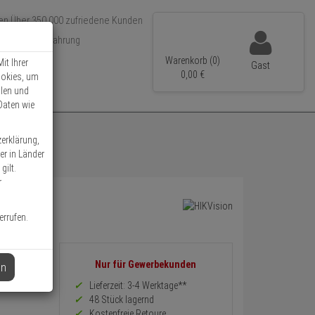
Über 350.000 zufriedene Kunden
r 15 Jahre Erfahrung
ler Versand
Warenkorb (0)
it Ihrer
Gast
0,
00
€
ookies, um
llen und
Daten wie
zerklärung,
er in Länder
gilt.
r
errufen.
Informationen
Nur für Gewerbekunden
en
zurück
Preis,
Lieferzeit: 3-4 Werktage**
Verfügbakeit
48 Stück lagernd
und
Kostenfreie Retoure