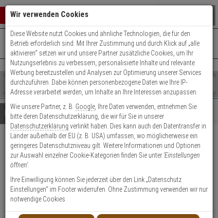
Warenkorb schließen
Suche öffnen
Warenko
Wir verwenden Cookies
Diese Website nutzt Cookies und ähnliche Technologien, die für den
+49 (0)821 899 493-0
Mo. - Do.: 8:00 - 16:30 | Fr.: 8:00 - 14:00 Uhr
0 ARTIKEL IM WARENKORB
Betrieb erforderlich sind. Mit Ihrer Zustimmung und durch Klick auf „alle
Kontaktservice nutzen
aktivieren“ setzen wir und unsere Partner zusätzliche Cookies, um Ihr
Ihr Warenkorb ist momentan leer.
Ergebnisse (
)
Nutzungserlebnis zu verbessern, personalisierte Inhalte und relevante
Fertig
Werbung bereitzustellen und Analysen zur Optimierung unserer Services
Shop
durchzuführen. Dabei können personenbezogene Daten wie Ihre IP-
durchsuchen
Adresse verarbeitet werden, um Inhalte an Ihre Interessen anzupassen.
Bitte
Es
Wie unsere Partner, z. B.
Google
, Ihre Daten verwenden, entnehmen Sie
geben
wurde
Details
Beratung
bitte deren Datenschutzerklärung, die wir für Sie in unserer
Sie
noch
Datenschutzerklärung
verlinkt haben. Dies kann auch den Datentransfer in
mindestens
Kategorien
Länder außerhalb der EU (z. B. USA) umfassen, wo möglicherweise ein
3
Suche
HIKVision DS-1227ZJ-DM42
geringeres Datenschutzniveau gilt. Weitere Informationen und Optionen
Zeichen
gestartet
zur Auswahl einzelner Cookie-Kategorien finden Sie unter
'Einstellungen
ein,
Gehäuse, Deckeneinbau
öffnen'
.
um
die
Ihre Einwilligung können Sie jederzeit über den Link „Datenschutz
Produktmerkmale
Suche
Einstellungen“ im Footer widerrufen. Ohne Zustimmung verwenden wir nur
zu
notwendige Cookies.
starten.
Datenblatt drucken