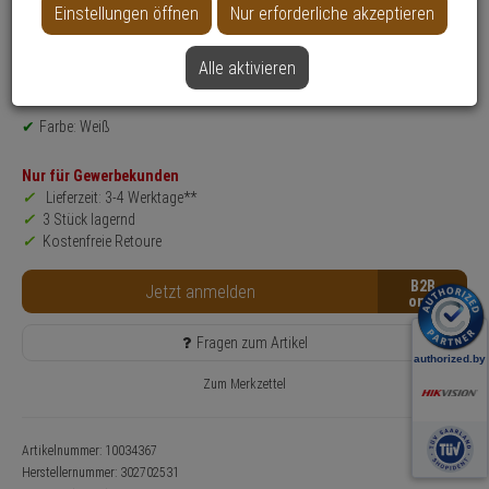
Einstellungen öffnen
Nur erforderliche akzeptieren
Produktinformationen
Zubehörartikel, Deckenbefestigung
Alle aktivieren
Montageart: Decke
Anwendung: Videoüberwachung
Farbe: Weiß
Nur für Gewerbekunden
Lieferzeit: 3-4 Werktage**
3 Stück lagernd
Kostenfreie Retoure
B2B
Jetzt anmelden
Fragen zum Artikel
Zum Merkzettel
Artikelnummer: 10034367
Herstellernummer:
302702531