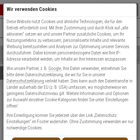
Warenkorb schließen
Suche öffnen
Warenko
Wir verwenden Cookies
Diese Website nutzt Cookies und ähnliche Technologien, die für den
+49 (0)821 899 493-0
Mo. - Do.: 8:00 - 16:30 | Fr.: 8:00 - 14:00 Uhr
0 ARTIKEL IM WARENKORB
Betrieb erforderlich sind. Mit Ihrer Zustimmung und durch Klick auf „alle
Kontaktservice nutzen
aktivieren“ setzen wir und unsere Partner zusätzliche Cookies, um Ihr
Ihr Warenkorb ist momentan leer.
Ergebnisse (
)
Nutzungserlebnis zu verbessern, personalisierte Inhalte und relevante
Fertig
Werbung bereitzustellen und Analysen zur Optimierung unserer Services
Shop
durchzuführen. Dabei können personenbezogene Daten wie Ihre IP-
durchsuchen
Adresse verarbeitet werden, um Inhalte an Ihre Interessen anzupassen.
Bitte
Es
Wie unsere Partner, z. B.
Google
, Ihre Daten verwenden, entnehmen Sie
geben
wurde
Details
Beratung
bitte deren Datenschutzerklärung, die wir für Sie in unserer
Sie
noch
Datenschutzerklärung
verlinkt haben. Dies kann auch den Datentransfer in
mindestens
Kategorien
Länder außerhalb der EU (z. B. USA) umfassen, wo möglicherweise ein
3
Suche
HIKVision DS-1240ZJ
geringeres Datenschutzniveau gilt. Weitere Informationen und Optionen
Zeichen
gestartet
zur Auswahl einzelner Cookie-Kategorien finden Sie unter
'Einstellungen
ein,
Deckenbefestigung abgeschrägt
öffnen'
.
um
die
Ihre Einwilligung können Sie jederzeit über den Link „Datenschutz
Produktmerkmale
Suche
Einstellungen“ im Footer widerrufen. Ohne Zustimmung verwenden wir nur
zu
notwendige Cookies.
Datenblatt drucken
starten.