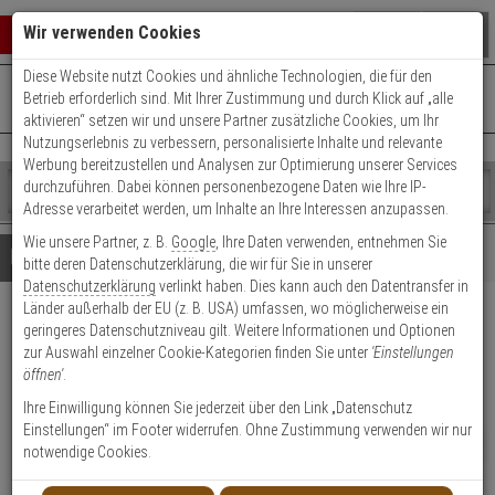
Warenkorb schließen
Suche öffnen
Warenko
Wir verwenden Cookies
Diese Website nutzt Cookies und ähnliche Technologien, die für den
+49 (0)821 899 493-0
Mo. - Do.: 8:00 - 16:30 | Fr.: 8:00 - 14:00 Uhr
0 ARTIKEL IM WARENKORB
Betrieb erforderlich sind. Mit Ihrer Zustimmung und durch Klick auf „alle
Kontaktservice nutzen
aktivieren“ setzen wir und unsere Partner zusätzliche Cookies, um Ihr
Ihr Warenkorb ist momentan leer.
Ergebnisse (
)
Nutzungserlebnis zu verbessern, personalisierte Inhalte und relevante
Fertig
Werbung bereitzustellen und Analysen zur Optimierung unserer Services
Shop
durchzuführen. Dabei können personenbezogene Daten wie Ihre IP-
durchsuchen
Adresse verarbeitet werden, um Inhalte an Ihre Interessen anzupassen.
Bitte
Es
Wie unsere Partner, z. B.
Google
, Ihre Daten verwenden, entnehmen Sie
geben
wurde
Details
Beratung
bitte deren Datenschutzerklärung, die wir für Sie in unserer
Sie
noch
Datenschutzerklärung
verlinkt haben. Dies kann auch den Datentransfer in
mindestens
Kategorien
Länder außerhalb der EU (z. B. USA) umfassen, wo möglicherweise ein
3
Suche
HIKVision DS-1249ZJ
geringeres Datenschutzniveau gilt. Weitere Informationen und Optionen
Zeichen
gestartet
zur Auswahl einzelner Cookie-Kategorien finden Sie unter
'Einstellungen
ein,
Deckeneinbaukit
öffnen'
.
um
die
Ihre Einwilligung können Sie jederzeit über den Link „Datenschutz
Produktmerkmale
Suche
Einstellungen“ im Footer widerrufen. Ohne Zustimmung verwenden wir nur
zu
NEU
notwendige Cookies.
Datenblatt drucken
starten.