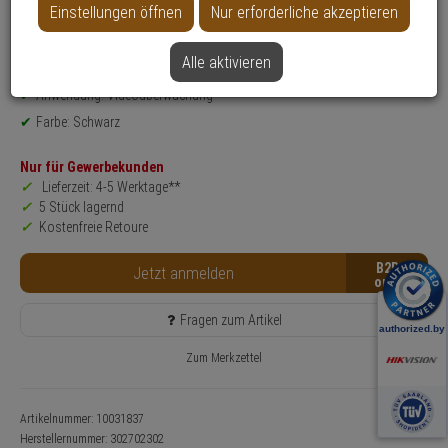
Einstellungen öffnen
Nur erforderliche akzeptieren
Datenblatt drucken
Alle aktivieren
Produktinformationen
Zubehörartikel, Deckenbefestigung
Anwendung: Videoüberwachung
Farbe: Schwarz
Nur für Gewerbekunden
Lieferzeit: 4-5 Werktage**
5 Stück lagernd
Kostenfreie Retoure
B2B
Jetzt anmelden
Fragen zum Artikel
Zum Merkzettel
Artikelnummer: 10031837
Herstellernummer:
302702302