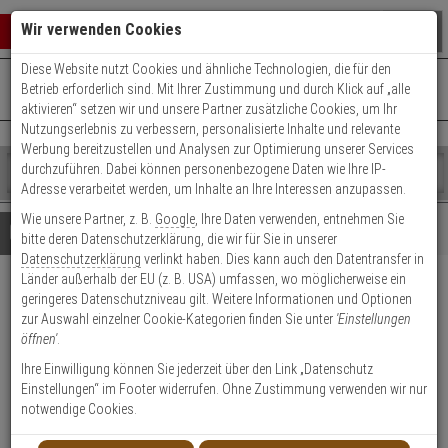
Warenkorb schließen
Suche öffnen
Warenko
Wir verwenden Cookies
Diese Website nutzt Cookies und ähnliche Technologien, die für den
+49 (0)821 899 493-0
Mo. - Do.: 8:00 - 16:30 | Fr.: 8:00 - 14:00 Uhr
0 ARTIKEL IM WARENKORB
Betrieb erforderlich sind. Mit Ihrer Zustimmung und durch Klick auf „alle
Kontaktservice nutzen
aktivieren“ setzen wir und unsere Partner zusätzliche Cookies, um Ihr
Ihr Warenkorb ist momentan leer.
Ergebnisse (
)
Nutzungserlebnis zu verbessern, personalisierte Inhalte und relevante
Fertig
Werbung bereitzustellen und Analysen zur Optimierung unserer Services
Shop
durchzuführen. Dabei können personenbezogene Daten wie Ihre IP-
durchsuchen
Adresse verarbeitet werden, um Inhalte an Ihre Interessen anzupassen.
Bitte
Es
Wie unsere Partner, z. B.
Google
, Ihre Daten verwenden, entnehmen Sie
geben
wurde
Details
Beratung
bitte deren Datenschutzerklärung, die wir für Sie in unserer
Sie
noch
Datenschutzerklärung
verlinkt haben. Dies kann auch den Datentransfer in
mindestens
Kategorien
Länder außerhalb der EU (z. B. USA) umfassen, wo möglicherweise ein
3
Suche
HIKVision DS-1475ZJ-SUS
geringeres Datenschutzniveau gilt. Weitere Informationen und Optionen
Zeichen
gestartet
zur Auswahl einzelner Cookie-Kategorien finden Sie unter
'Einstellungen
ein,
Mastmontageadapter
öffnen'
.
um
die
Ihre Einwilligung können Sie jederzeit über den Link „Datenschutz
Produktmerkmale
Suche
Einstellungen“ im Footer widerrufen. Ohne Zustimmung verwenden wir nur
zu
notwendige Cookies.
starten.
Datenblatt drucken