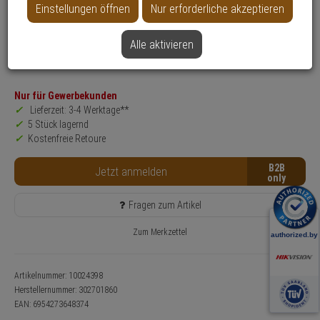
Einstellungen öffnen
Nur erforderliche akzeptieren
Produktinformationen
Halterung, Zubehörartikel
Alle aktivieren
Anwendung: Videoüberwachung
Farbe: Weiß
Nur für Gewerbekunden
Lieferzeit: 3-4 Werktage**
5 Stück lagernd
Kostenfreie Retoure
B2B
Jetzt anmelden
Fragen zum Artikel
Zum Merkzettel
Artikelnummer: 10024398
Herstellernummer:
302701860
EAN:
6954273648374