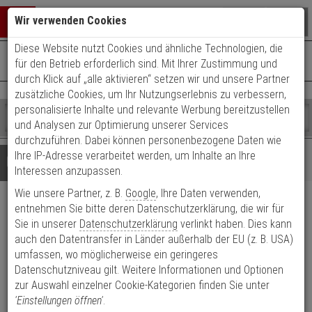
Warenkorb schließen
Suche öffnen
Warenko
Wir verwenden Cookies
Diese Website nutzt Cookies und ähnliche Technologien, die
+49 (0)821 899 493-0
Mo. - Do.: 8:00 - 16:30 | Fr.: 8:00 - 14:00 Uhr
0 ARTIKEL IM WARENKORB
für den Betrieb erforderlich sind. Mit Ihrer Zustimmung und
Kontaktservice nutzen
durch Klick auf „alle aktivieren“ setzen wir und unsere Partner
Ihr Warenkorb ist momentan leer.
Ergebnisse (
)
zusätzliche Cookies, um Ihr Nutzungserlebnis zu verbessern,
Fertig
personalisierte Inhalte und relevante Werbung bereitzustellen
Shop
durchsuchen
und Analysen zur Optimierung unserer Services
Bitte
Es
durchzuführen. Dabei können personenbezogene Daten wie
geben
wurde
Ihre IP-Adresse verarbeitet werden, um Inhalte an Ihre
Details
Beratung
Sie
noch
Interessen anzupassen.
mindestens
Kategorien
Wie unsere Partner, z. B.
Google
, Ihre Daten verwenden,
3
Suche
HIKVision DS-1618ZJ
Zeichen
gestartet
entnehmen Sie bitte deren Datenschutzerklärung, die wir für
ein,
Sie in unserer
Datenschutzerklärung
verlinkt haben. Dies kann
Wandmontagearm
um
auch den Datentransfer in Länder außerhalb der EU (z. B. USA)
die
umfassen, wo möglicherweise ein geringeres
Suche
Produktmerkmale
Datenschutzniveau gilt. Weitere Informationen und Optionen
zu
zur Auswahl einzelner Cookie-Kategorien finden Sie unter
starten.
'Einstellungen öffnen'
.
Datenblatt drucken