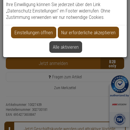
Ihre Einwilligung können Sie jederzeit über den Link
Produktinformationen
„Datenschutz Einstellungen“ im Footer widerrufen. Ohne
Zubehörartikel, Wandbefestigung
Zustimmung verwenden wir nur notwendige Cookies.
Anwendung: Videoüberwachung
Einstellungen öffnen
Nur erforderliche akzeptieren
Nur für Gewerbekunden
Lieferzeit: 7-10 Werktage**
7 Stück lagernd
Alle aktivieren
Kostenfreie Retoure
B2B
Jetzt anmelden
Fragen zum Artikel
Zum Merkzettel
Artikelnummer: 10027439
Herstellernummer:
302700181
EAN:
6954273658847
Jetzt Geschäftskunde werden und attraktive Vorteile