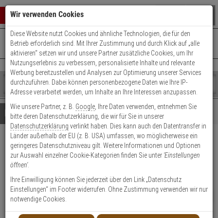
Warenkorb schließen
Suche öffnen
Warenko
Wir verwenden Cookies
Diese Website nutzt Cookies und ähnliche Technologien, die für den
+49 (0)821 899 493-0
Mo. - Do.: 8:00 - 16:30 | Fr.: 8:00 - 14:00 Uhr
0 ARTIKEL IM WARENKORB
Betrieb erforderlich sind. Mit Ihrer Zustimmung und durch Klick auf „alle
Kontaktservice nutzen
aktivieren“ setzen wir und unsere Partner zusätzliche Cookies, um Ihr
Ihr Warenkorb ist momentan leer.
Ergebnisse (
)
Nutzungserlebnis zu verbessern, personalisierte Inhalte und relevante
Fertig
Werbung bereitzustellen und Analysen zur Optimierung unserer Services
Shop
durchzuführen. Dabei können personenbezogene Daten wie Ihre IP-
durchsuchen
Adresse verarbeitet werden, um Inhalte an Ihre Interessen anzupassen.
Bitte
Es
Wie unsere Partner, z. B.
Google
, Ihre Daten verwenden, entnehmen Sie
geben
wurde
Details
Beratung
bitte deren Datenschutzerklärung, die wir für Sie in unserer
Sie
noch
Datenschutzerklärung
verlinkt haben. Dies kann auch den Datentransfer in
mindestens
Kategorien
Länder außerhalb der EU (z. B. USA) umfassen, wo möglicherweise ein
3
Suche
HIKVision DS-220AZJ-145-
geringeres Datenschutzniveau gilt. Weitere Informationen und Optionen
Zeichen
gestartet
zur Auswahl einzelner Cookie-Kategorien finden Sie unter
'Einstellungen
ein,
WA Wandhalterung, weiß
öffnen'
.
um
die
Ihre Einwilligung können Sie jederzeit über den Link „Datenschutz
Produktmerkmale
Suche
Einstellungen“ im Footer widerrufen. Ohne Zustimmung verwenden wir nur
zu
NEU
notwendige Cookies.
starten.
Datenblatt drucken