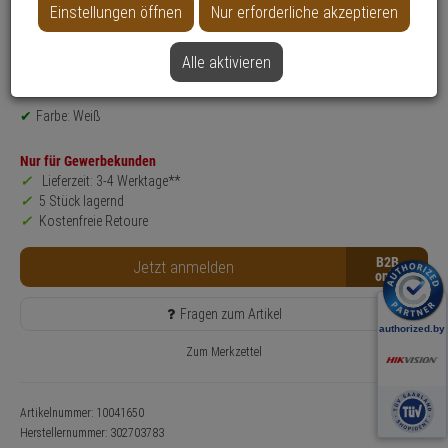
Einstellungen öffnen
Nur erforderliche akzeptieren
Produktinformationen
Halterung, Zubehörartikel
Alle aktivieren
Montageart: Wandmontage
Anwendung: Videoüberwachung
Farbe: Weiß
Nur für Gewerbekunden
Lieferzeit: 3-4 Werktage**
5 Stück lagernd
Kostenfreie Retoure
B2B
Jetzt anmelden
Fragen zum Artikel
Zum Merkzettel
Artikelnummer: 10041650
Herstellernummer:
302703783