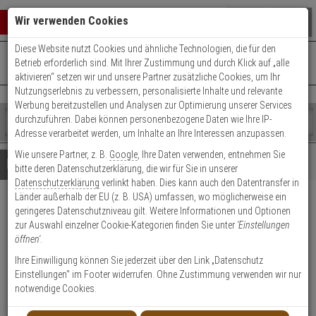
Warenkorb schließen
Suche öffnen
Warenko
Wir verwenden Cookies
Diese Website nutzt Cookies und ähnliche Technologien, die für den
+49 (0)821 899 493-0
Mo. - Do.: 8:00 - 16:30 | Fr.: 8:00 - 14:00 Uhr
0 ARTIKEL IM WARENKORB
Betrieb erforderlich sind. Mit Ihrer Zustimmung und durch Klick auf „alle
Kontaktservice nutzen
aktivieren“ setzen wir und unsere Partner zusätzliche Cookies, um Ihr
Ihr Warenkorb ist momentan leer.
Ergebnisse (
)
Nutzungserlebnis zu verbessern, personalisierte Inhalte und relevante
Fertig
Werbung bereitzustellen und Analysen zur Optimierung unserer Services
Shop
durchzuführen. Dabei können personenbezogene Daten wie Ihre IP-
durchsuchen
Adresse verarbeitet werden, um Inhalte an Ihre Interessen anzupassen.
Bitte
Es
Wie unsere Partner, z. B.
Google
, Ihre Daten verwenden, entnehmen Sie
geben
wurde
Details
Beratung
bitte deren Datenschutzerklärung, die wir für Sie in unserer
Sie
noch
Datenschutzerklärung
verlinkt haben. Dies kann auch den Datentransfer in
mindestens
Kategorien
Länder außerhalb der EU (z. B. USA) umfassen, wo möglicherweise ein
3
Suche
HIKVision DS-2CD3B46G2T-
geringeres Datenschutzniveau gilt. Weitere Informationen und Optionen
Zeichen
gestartet
zur Auswahl einzelner Cookie-Kategorien finden Sie unter
'Einstellungen
ein,
IZHS(2.8-12mm)(C) IP-Cam
öffnen'
.
um
die
Ihre Einwilligung können Sie jederzeit über den Link „Datenschutz
Produktmerkmale
Suche
Einstellungen“ im Footer widerrufen. Ohne Zustimmung verwenden wir nur
zu
notwendige Cookies.
starten.