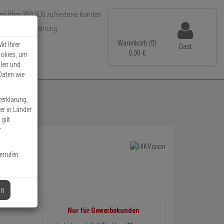
Über 350.000 zufriedene Kunden
r 15 Jahre Erfahrung
ler Versand
Warenkorb (0)
it Ihrer
Gast
0,
00
€
ookies, um
llen und
Daten wie
zerklärung,
er in Länder
gilt.
r
errufen.
en
Informationen
Nur für Gewerbekunden
zurück