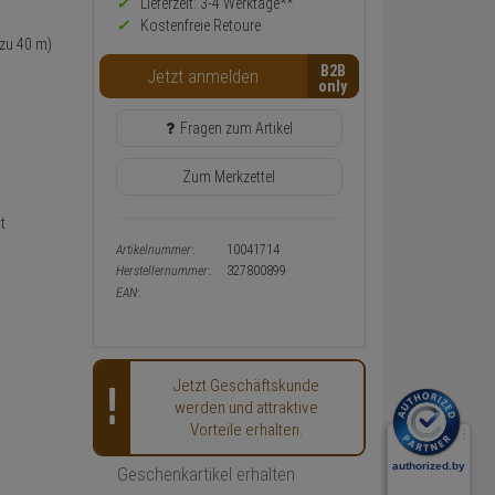
Preis,
Lieferzeit: 3-4 Werktage**
)
Verfügbakeit
Kostenfreie Retoure
und
 zu 40 m)
Warenkorb-
B2B
Jetzt anmelden
oder
Konfigurieren-
Button
Fragen zum Artikel
Zum Merkzettel
t
Artikelnummer:
10041714
Herstellernummer:
327800899
EAN:
Jetzt Geschäftskunde
werden und attraktive
Vorteile erhalten.
Geschenkartikel erhalten