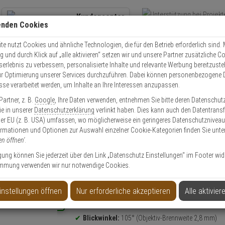
Kundencenter
enden Cookies
Übe
+49 (0)821 899 493-0
Schnel
Kontaktservice
nutzen
e nutzt Cookies und ähnliche Technologien, die für den Betrieb erforderlich sind. M
und durch Klick auf „alle aktivieren“ setzen wir und unsere Partner zusätzliche C
Mo. - Do.: 8:00 - 16:30 Fr. 8:00 - 14:00 Uhr
serlebnis zu verbessern, personalisierte Inhalte und relevante Werbung bereitzuste
r Optimierung unserer Services durchzuführen. Dabei können personenbezogene 
esse verarbeitet werden, um Inhalte an Ihre Interessen anzupassen.
IKVision DS-2CE12KF0T-LFS(2.8mm HD-TVI Kamera 5MP
artner, z. B.
Google
, Ihre Daten verwenden, entnehmen Sie bitte deren Datenschut
Sie in unserer
Datenschutzerklärung
verlinkt haben. Dies kann auch den Datentransf
Artikel
er EU (z. B. USA) umfassen, wo möglicherweise ein geringeres Datenschutzniveau 
ormationen und Optionen zur Auswahl einzelner Cookie-Kategorien finden Sie unte
en öffnen'
.
2.8mm HD-TVI Kamera 5MP
ligung können Sie jederzeit über den Link „Datenschutz Einstellungen“ im Footer wid
mmung verwenden wir nur notwendige Cookies.
instellungen öffnen
Nur erforderliche akzeptieren
Alle aktivier
Produktinformationen
NEU
5 Megapixel
Bullet Kamera
Blickwinkel:
105° (Objektiv-Brennweite 2,8 mm)