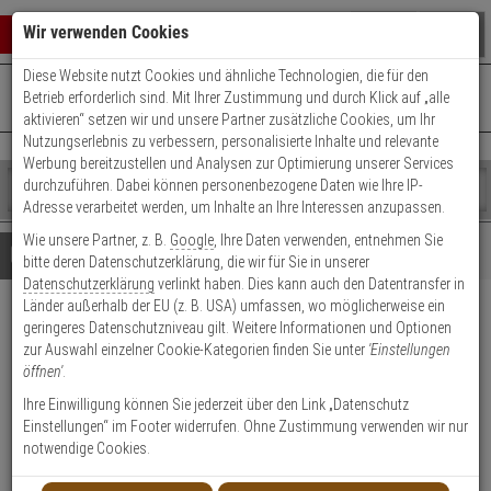
Warenkorb schließen
Suche öffnen
Warenko
Wir verwenden Cookies
Diese Website nutzt Cookies und ähnliche Technologien, die für den
+49 (0)821 899 493-0
Mo. - Do.: 8:00 - 16:30 | Fr.: 8:00 - 14:00 Uhr
0 ARTIKEL IM WARENKORB
Betrieb erforderlich sind. Mit Ihrer Zustimmung und durch Klick auf „alle
Kontaktservice nutzen
aktivieren“ setzen wir und unsere Partner zusätzliche Cookies, um Ihr
Ihr Warenkorb ist momentan leer.
Ergebnisse (
)
Nutzungserlebnis zu verbessern, personalisierte Inhalte und relevante
Fertig
Werbung bereitzustellen und Analysen zur Optimierung unserer Services
Shop
durchzuführen. Dabei können personenbezogene Daten wie Ihre IP-
durchsuchen
Adresse verarbeitet werden, um Inhalte an Ihre Interessen anzupassen.
Bitte
Es
Wie unsere Partner, z. B.
Google
, Ihre Daten verwenden, entnehmen Sie
geben
wurde
Details
Beratung
bitte deren Datenschutzerklärung, die wir für Sie in unserer
Sie
noch
Datenschutzerklärung
verlinkt haben. Dies kann auch den Datentransfer in
mindestens
Kategorien
Länder außerhalb der EU (z. B. USA) umfassen, wo möglicherweise ein
3
Suche
HIKVision DS-2TD1228-
geringeres Datenschutzniveau gilt. Weitere Informationen und Optionen
Zeichen
gestartet
zur Auswahl einzelner Cookie-Kategorien finden Sie unter
'Einstellungen
ein,
3/QA IP-Thermal Kamera
öffnen'
.
um
die
Ihre Einwilligung können Sie jederzeit über den Link „Datenschutz
Produktmerkmale
Suche
Einstellungen“ im Footer widerrufen. Ohne Zustimmung verwenden wir nur
zu
notwendige Cookies.
starten.