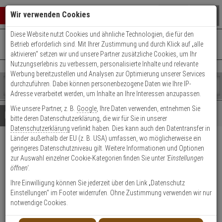
Warenkorb schließen
Suche öffnen
Warenko
Wir verwenden Cookies
Diese Website nutzt Cookies und ähnliche Technologien, die für den
+49 (0)821 899 493-0
Mo. - Do.: 8:00 - 16:30 | Fr.: 8:00 - 14:00 Uhr
0 ARTIKEL IM WARENKORB
Betrieb erforderlich sind. Mit Ihrer Zustimmung und durch Klick auf „alle
Kontaktservice nutzen
aktivieren“ setzen wir und unsere Partner zusätzliche Cookies, um Ihr
Ihr Warenkorb ist momentan leer.
Ergebnisse (
)
Nutzungserlebnis zu verbessern, personalisierte Inhalte und relevante
Fertig
Werbung bereitzustellen und Analysen zur Optimierung unserer Services
Shop
durchzuführen. Dabei können personenbezogene Daten wie Ihre IP-
durchsuchen
Adresse verarbeitet werden, um Inhalte an Ihre Interessen anzupassen.
Bitte
Es
Wie unsere Partner, z. B.
Google
, Ihre Daten verwenden, entnehmen Sie
geben
wurde
Details
Beratung
bitte deren Datenschutzerklärung, die wir für Sie in unserer
Sie
noch
Datenschutzerklärung
verlinkt haben. Dies kann auch den Datentransfer in
mindestens
Kategorien
Länder außerhalb der EU (z. B. USA) umfassen, wo möglicherweise ein
3
Suche
HIKVision DS-PDB-MCS-
geringeres Datenschutzniveau gilt. Weitere Informationen und Optionen
Zeichen
gestartet
zur Auswahl einzelner Cookie-Kategorien finden Sie unter
'Einstellungen
ein,
Adapter Adapter, 3mm
öffnen'
.
um
die
Ihre Einwilligung können Sie jederzeit über den Link „Datenschutz
Produktmerkmale
Suche
Einstellungen“ im Footer widerrufen. Ohne Zustimmung verwenden wir nur
zu
notwendige Cookies.
Datenblatt drucken
starten.