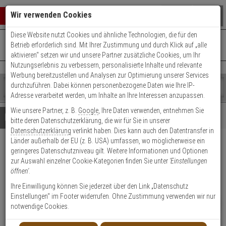
Warenkorb schließen
Suche öffnen
Warenko
Wir verwenden Cookies
Diese Website nutzt Cookies und ähnliche Technologien, die für den
+49 (0)821 899 493-0
Mo. - Do.: 8:00 - 16:30 | Fr.: 8:00 - 14:00 Uhr
0 ARTIKEL IM WARENKORB
Betrieb erforderlich sind. Mit Ihrer Zustimmung und durch Klick auf „alle
Kontaktservice nutzen
aktivieren“ setzen wir und unsere Partner zusätzliche Cookies, um Ihr
Ihr Warenkorb ist momentan leer.
Ergebnisse (
)
Nutzungserlebnis zu verbessern, personalisierte Inhalte und relevante
Fertig
Werbung bereitzustellen und Analysen zur Optimierung unserer Services
Shop
durchzuführen. Dabei können personenbezogene Daten wie Ihre IP-
durchsuchen
Adresse verarbeitet werden, um Inhalte an Ihre Interessen anzupassen.
Bitte
Es
Wie unsere Partner, z. B.
Google
, Ihre Daten verwenden, entnehmen Sie
geben
wurde
Details
Beratung
bitte deren Datenschutzerklärung, die wir für Sie in unserer
Sie
noch
Datenschutzerklärung
verlinkt haben. Dies kann auch den Datentransfer in
mindestens
Kategorien
Länder außerhalb der EU (z. B. USA) umfassen, wo möglicherweise ein
3
Suche
HIKVision DS-PDMCK-EG2-
geringeres Datenschutzniveau gilt. Weitere Informationen und Optionen
Zeichen
gestartet
zur Auswahl einzelner Cookie-Kategorien finden Sie unter
'Einstellungen
ein,
WE(B) Erschütterungsmelder
öffnen'
.
um
die
Ihre Einwilligung können Sie jederzeit über den Link „Datenschutz
Produktmerkmale
Suche
Einstellungen“ im Footer widerrufen. Ohne Zustimmung verwenden wir nur
zu
NEU
notwendige Cookies.
starten.
Datenblatt drucken