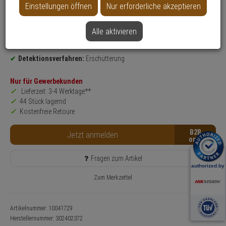
Einstellungen öffnen
Nur erforderliche akzeptieren
Produktinformationen
Erschütterungsmelder
Alle aktivieren
Einsatzgebiet:
Innenbereich, Gewerbeobjekte, Haus, Wohnung
Leuchtmittel: LED
Detektionsverfahren:
Erschütterung
Nur für Gewerbekunden
Lieferzeit: 3-4 Werktage**
44 Stück lagernd
Kostenfreie Retoure
B2B
Jetzt anmelden
Fragen zum Artikel
Zum Merkzettel
Artikelnummer: 10041729
Herstellernummer:
302402372