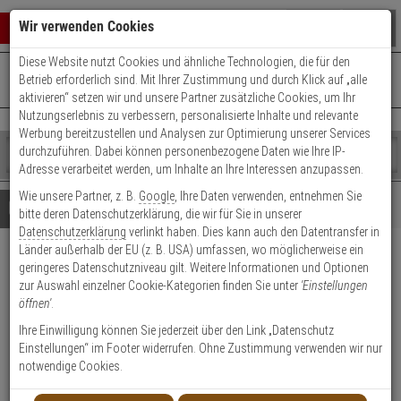
Warenkorb schließen
Suche öffnen
Warenko
Wir verwenden Cookies
Diese Website nutzt Cookies und ähnliche Technologien, die für den
+49 (0)821 899 493-0
Mo. - Do.: 8:00 - 16:30 | Fr.: 8:00 - 14:00 Uhr
0 ARTIKEL IM WARENKORB
Betrieb erforderlich sind. Mit Ihrer Zustimmung und durch Klick auf „alle
Kontaktservice nutzen
aktivieren“ setzen wir und unsere Partner zusätzliche Cookies, um Ihr
Ihr Warenkorb ist momentan leer.
Ergebnisse (
)
Nutzungserlebnis zu verbessern, personalisierte Inhalte und relevante
Fertig
Werbung bereitzustellen und Analysen zur Optimierung unserer Services
Shop
durchzuführen. Dabei können personenbezogene Daten wie Ihre IP-
durchsuchen
Adresse verarbeitet werden, um Inhalte an Ihre Interessen anzupassen.
Bitte
Es
Wie unsere Partner, z. B.
Google
, Ihre Daten verwenden, entnehmen Sie
geben
wurde
Details
Beratung
bitte deren Datenschutzerklärung, die wir für Sie in unserer
Sie
noch
Datenschutzerklärung
verlinkt haben. Dies kann auch den Datentransfer in
mindestens
Kategorien
Länder außerhalb der EU (z. B. USA) umfassen, wo möglicherweise ein
3
Suche
HIKVision DS-PDMCS-EG2-
geringeres Datenschutzniveau gilt. Weitere Informationen und Optionen
Zeichen
gestartet
zur Auswahl einzelner Cookie-Kategorien finden Sie unter
'Einstellungen
ein,
WE Öffnungsmelder
öffnen'
.
um
die
Ihre Einwilligung können Sie jederzeit über den Link „Datenschutz
Produktmerkmale
Suche
Einstellungen“ im Footer widerrufen. Ohne Zustimmung verwenden wir nur
zu
notwendige Cookies.
starten.
Datenblatt drucken