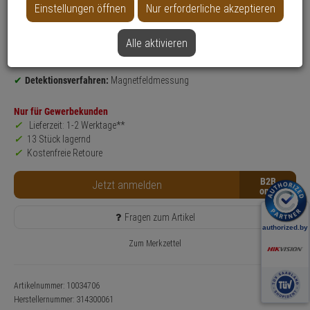
Einstellungen öffnen
Nur erforderliche akzeptieren
Produktinformationen
Öffnungsmelder
Alle aktivieren
Einsatzgebiet:
Innenbereich, Gewerbeobjekte, Haus, Wohnung
Leuchtmittel: LED
Detektionsverfahren:
Magnetfeldmessung
Nur für Gewerbekunden
Lieferzeit: 1-2 Werktage**
13 Stück lagernd
Kostenfreie Retoure
B2B
Jetzt anmelden
Fragen zum Artikel
Zum Merkzettel
Artikelnummer: 10034706
Herstellernummer:
314300061