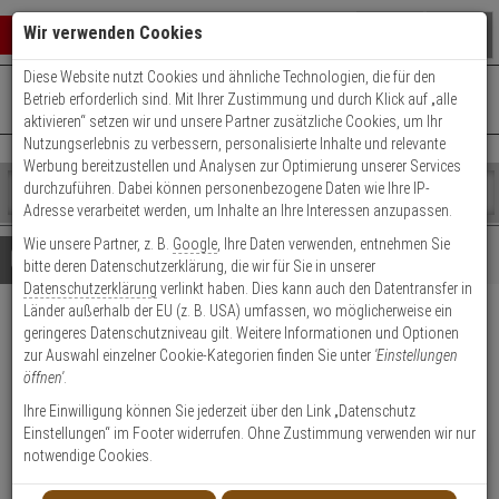
Warenkorb schließen
Suche öffnen
Warenko
Wir verwenden Cookies
Diese Website nutzt Cookies und ähnliche Technologien, die für den
+49 (0)821 899 493-0
Mo. - Do.: 8:00 - 16:30 | Fr.: 8:00 - 14:00 Uhr
0 ARTIKEL IM WARENKORB
Betrieb erforderlich sind. Mit Ihrer Zustimmung und durch Klick auf „alle
Kontaktservice nutzen
aktivieren“ setzen wir und unsere Partner zusätzliche Cookies, um Ihr
Ihr Warenkorb ist momentan leer.
Ergebnisse (
)
Nutzungserlebnis zu verbessern, personalisierte Inhalte und relevante
Fertig
Werbung bereitzustellen und Analysen zur Optimierung unserer Services
Shop
durchzuführen. Dabei können personenbezogene Daten wie Ihre IP-
durchsuchen
Adresse verarbeitet werden, um Inhalte an Ihre Interessen anzupassen.
Bitte
Es
Wie unsere Partner, z. B.
Google
, Ihre Daten verwenden, entnehmen Sie
geben
wurde
Details
Beratung
bitte deren Datenschutzerklärung, die wir für Sie in unserer
Sie
noch
Datenschutzerklärung
verlinkt haben. Dies kann auch den Datentransfer in
mindestens
Kategorien
Länder außerhalb der EU (z. B. USA) umfassen, wo möglicherweise ein
3
Suche
HIKVision DS-PDPC12PF-
geringeres Datenschutzniveau gilt. Weitere Informationen und Optionen
Zeichen
gestartet
zur Auswahl einzelner Cookie-Kategorien finden Sie unter
'Einstellungen
ein,
EG2-WE(B) Bewegungsmelder
öffnen'
.
um
die
Ihre Einwilligung können Sie jederzeit über den Link „Datenschutz
Produktmerkmale
Suche
Einstellungen“ im Footer widerrufen. Ohne Zustimmung verwenden wir nur
zu
NEU
notwendige Cookies.
Datenblatt drucken
starten.