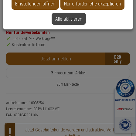
Einstellungen öffnen
Nur erforderliche akzeptieren
Produktinformationen
Zubehörartikel
Alle aktivieren
Einsatzgebiet:
Gewerbeobjekte, Haus, Wohnung
Nur für Gewerbekunden
Lieferzeit: 2-3 Werktage**
Kostenfreie Retoure
B2B
Jetzt anmelden
Fragen zum Artikel
Zum Merkzettel
Artikelnummer: 10035254
Herstellernummer:
DS-PM1-I16O2-WE
EAN:
6931847131166
Jetzt Geschäftskunde werden und attraktive Vorteile