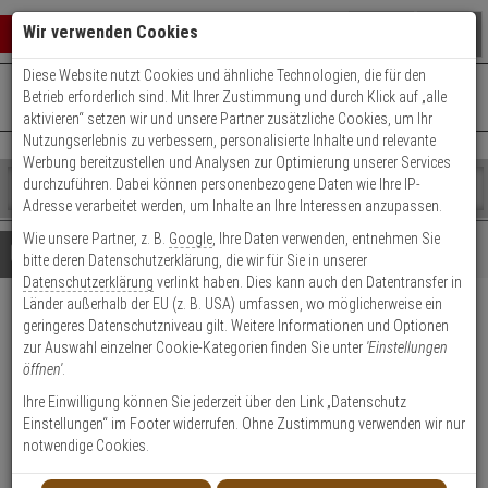
Warenkorb schließen
Suche öffnen
Warenko
Wir verwenden Cookies
Diese Website nutzt Cookies und ähnliche Technologien, die für den
+49 (0)821 899 493-0
Mo. - Do.: 8:00 - 16:30 | Fr.: 8:00 - 14:00 Uhr
0 ARTIKEL IM WARENKORB
Betrieb erforderlich sind. Mit Ihrer Zustimmung und durch Klick auf „alle
Kontaktservice nutzen
aktivieren“ setzen wir und unsere Partner zusätzliche Cookies, um Ihr
Ihr Warenkorb ist momentan leer.
Ergebnisse (
)
Nutzungserlebnis zu verbessern, personalisierte Inhalte und relevante
Fertig
Werbung bereitzustellen und Analysen zur Optimierung unserer Services
Shop
durchzuführen. Dabei können personenbezogene Daten wie Ihre IP-
durchsuchen
Adresse verarbeitet werden, um Inhalte an Ihre Interessen anzupassen.
Bitte
Es
Wie unsere Partner, z. B.
Google
, Ihre Daten verwenden, entnehmen Sie
geben
wurde
Details
Beratung
bitte deren Datenschutzerklärung, die wir für Sie in unserer
Sie
noch
Datenschutzerklärung
verlinkt haben. Dies kann auch den Datentransfer in
mindestens
Kategorien
Länder außerhalb der EU (z. B. USA) umfassen, wo möglicherweise ein
3
Suche
HIKVision DS-PM1-I16O2-
geringeres Datenschutzniveau gilt. Weitere Informationen und Optionen
Zeichen
gestartet
zur Auswahl einzelner Cookie-Kategorien finden Sie unter
'Einstellungen
ein,
WE IO Transmitter
öffnen'
.
um
die
Ihre Einwilligung können Sie jederzeit über den Link „Datenschutz
Produktmerkmale
Suche
Einstellungen“ im Footer widerrufen. Ohne Zustimmung verwenden wir nur
zu
notwendige Cookies.
starten.
Datenblatt drucken