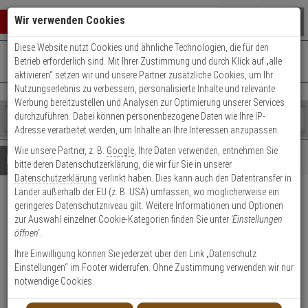
Warenkorb schließen
Suche öffnen
Warenko
Wir verwenden Cookies
Diese Website nutzt Cookies und ähnliche Technologien, die für den
+49 (0)821 899 493-0
Mo. - Do.: 8:00 - 16:30 | Fr.: 8:00 - 14:00 Uhr
0 ARTIKEL IM WARENKORB
Betrieb erforderlich sind. Mit Ihrer Zustimmung und durch Klick auf „alle
Kontaktservice nutzen
aktivieren“ setzen wir und unsere Partner zusätzliche Cookies, um Ihr
Ihr Warenkorb ist momentan leer.
Ergebnisse (
)
Nutzungserlebnis zu verbessern, personalisierte Inhalte und relevante
Fertig
Werbung bereitzustellen und Analysen zur Optimierung unserer Services
Shop
durchzuführen. Dabei können personenbezogene Daten wie Ihre IP-
durchsuchen
Adresse verarbeitet werden, um Inhalte an Ihre Interessen anzupassen.
Bitte
Es
Wie unsere Partner, z. B.
Google
, Ihre Daten verwenden, entnehmen Sie
geben
wurde
Details
Beratung
bitte deren Datenschutzerklärung, die wir für Sie in unserer
Sie
noch
Datenschutzerklärung
verlinkt haben. Dies kann auch den Datentransfer in
mindestens
Kategorien
Länder außerhalb der EU (z. B. USA) umfassen, wo möglicherweise ein
3
Suche
HIKVision DS-PS1-E-WE
geringeres Datenschutzniveau gilt. Weitere Informationen und Optionen
Zeichen
gestartet
zur Auswahl einzelner Cookie-Kategorien finden Sie unter
'Einstellungen
ein,
(Orange) Sirene Wandleuchte
öffnen'
.
um
die
Ihre Einwilligung können Sie jederzeit über den Link „Datenschutz
Produktmerkmale
Suche
Einstellungen“ im Footer widerrufen. Ohne Zustimmung verwenden wir nur
zu
notwendige Cookies.
starten.
Datenblatt drucken