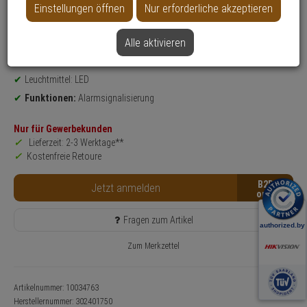
Einstellungen öffnen
Nur erforderliche akzeptieren
Produktinformationen
Sirene
Alle aktivieren
Einsatzgebiet:
Außenbereich, Gewerbeobjekte, Haus, Wohnung
Sirenenlautstärke:
110 dB
Leuchtmittel: LED
Funktionen:
Alarmsignalisierung
Nur für Gewerbekunden
Lieferzeit: 2-3 Werktage**
Kostenfreie Retoure
B2B
Jetzt anmelden
Fragen zum Artikel
Zum Merkzettel
Artikelnummer: 10034763
Herstellernummer:
302401750