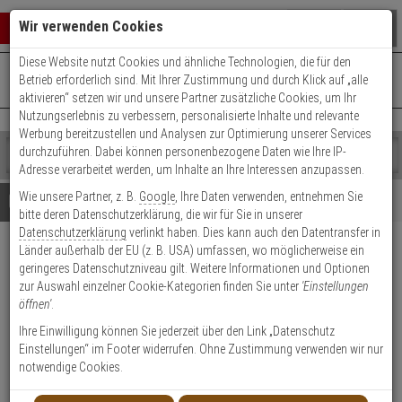
Warenkorb schließen
Suche öffnen
Warenko
Wir verwenden Cookies
Diese Website nutzt Cookies und ähnliche Technologien, die für den
+49 (0)821 899 493-0
Mo. - Do.: 8:00 - 16:30 | Fr.: 8:00 - 14:00 Uhr
0 ARTIKEL IM WARENKORB
Betrieb erforderlich sind. Mit Ihrer Zustimmung und durch Klick auf „alle
Kontaktservice nutzen
aktivieren“ setzen wir und unsere Partner zusätzliche Cookies, um Ihr
Ihr Warenkorb ist momentan leer.
Ergebnisse (
)
Nutzungserlebnis zu verbessern, personalisierte Inhalte und relevante
Fertig
Werbung bereitzustellen und Analysen zur Optimierung unserer Services
Shop
durchzuführen. Dabei können personenbezogene Daten wie Ihre IP-
durchsuchen
Adresse verarbeitet werden, um Inhalte an Ihre Interessen anzupassen.
Bitte
Es
Wie unsere Partner, z. B.
Google
, Ihre Daten verwenden, entnehmen Sie
geben
wurde
Details
Beratung
bitte deren Datenschutzerklärung, die wir für Sie in unserer
Sie
noch
Datenschutzerklärung
verlinkt haben. Dies kann auch den Datentransfer in
mindestens
Kategorien
Länder außerhalb der EU (z. B. USA) umfassen, wo möglicherweise ein
3
Suche
HU-2 Heizung 24V für AX-
geringeres Datenschutzniveau gilt. Weitere Informationen und Optionen
Zeichen
gestartet
100,-200 u. -MKIII
zur Auswahl einzelner Cookie-Kategorien finden Sie unter
'Einstellungen
ein,
öffnen'
.
um
die
Produktmerkmale
Ihre Einwilligung können Sie jederzeit über den Link „Datenschutz
Suche
Einstellungen“ im Footer widerrufen. Ohne Zustimmung verwenden wir nur
zu
notwendige Cookies.
starten.
Datenblatt drucken