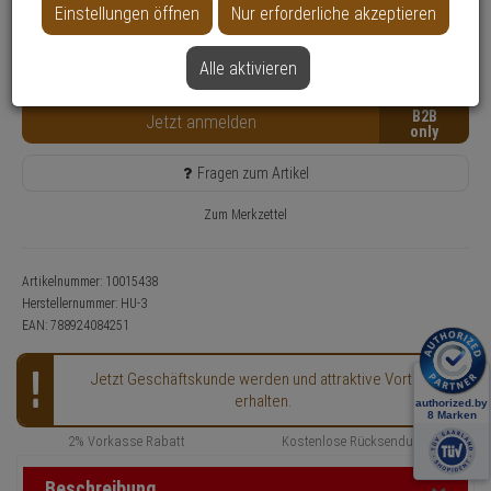
Einstellungen öffnen
Nur erforderliche akzeptieren
Nur für Gewerbekunden
Lieferzeit: 3-4 Werktage**
Alle aktivieren
Kostenfreie Retoure
B2B
Jetzt anmelden
Fragen zum Artikel
Zum Merkzettel
Artikelnummer: 10015438
Herstellernummer:
HU-3
EAN:
788924084251
Jetzt Geschäftskunde werden und attraktive Vorteile
erhalten.
2% Vorkasse Rabatt
Kostenlose Rücksendung
Beschreibung