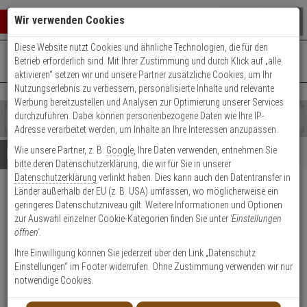
Warenkorb schließen
Suche öffnen
Warenko
Wir verwenden Cookies
Diese Website nutzt Cookies und ähnliche Technologien, die für den
+49 (0)821 899 493-0
Mo. - Do.: 8:00 - 16:30 | Fr.: 8:00 - 14:00 Uhr
0 ARTIKEL IM WARENKORB
Betrieb erforderlich sind. Mit Ihrer Zustimmung und durch Klick auf „alle
Kontaktservice nutzen
aktivieren“ setzen wir und unsere Partner zusätzliche Cookies, um Ihr
Ihr Warenkorb ist momentan leer.
Ergebnisse (
)
Nutzungserlebnis zu verbessern, personalisierte Inhalte und relevante
Fertig
Werbung bereitzustellen und Analysen zur Optimierung unserer Services
Shop
durchzuführen. Dabei können personenbezogene Daten wie Ihre IP-
durchsuchen
Adresse verarbeitet werden, um Inhalte an Ihre Interessen anzupassen.
Bitte
Es
Wie unsere Partner, z. B.
Google
, Ihre Daten verwenden, entnehmen Sie
geben
wurde
Details
Beratung
bitte deren Datenschutzerklärung, die wir für Sie in unserer
Sie
noch
Datenschutzerklärung
verlinkt haben. Dies kann auch den Datentransfer in
mindestens
Kategorien
Länder außerhalb der EU (z. B. USA) umfassen, wo möglicherweise ein
3
Suche
HU-3 Heizung 24V AC/CC
geringeres Datenschutzniveau gilt. Weitere Informationen und Optionen
Zeichen
gestartet
420mA für AX-70,-130,-200TN
zur Auswahl einzelner Cookie-Kategorien finden Sie unter
'Einstellungen
ein,
öffnen'
.
um
die
Produktmerkmale
Ihre Einwilligung können Sie jederzeit über den Link „Datenschutz
Suche
Einstellungen“ im Footer widerrufen. Ohne Zustimmung verwenden wir nur
zu
notwendige Cookies.
Datenblatt drucken
starten.
Produktinformationen