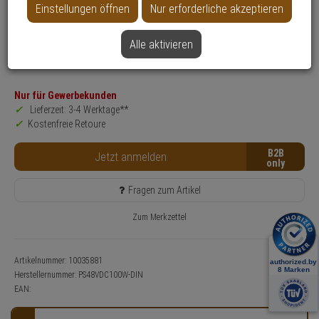
Einstellungen öffnen
Nur erforderliche akzeptieren
Produktinformationen
Netzteil, Zubehörartikel
Alle aktivieren
Anwendung: Videoüberwachung
Farbe: Schwarz
Nur für Gewerbekunden
Lieferzeit: 3-4 Werktage**
Kostenfreie Retoure
B2B
Jetzt anmelden
Fragen zum Artikel
Zum Merkzettel
Artikelnummer: 10035881
Herstellernummer:
PS48VDC100W-DIN
EAN: