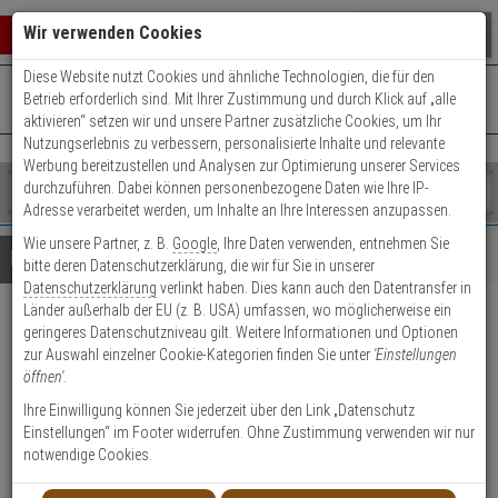
Warenkorb schließen
Suche öffnen
Warenko
Wir verwenden Cookies
Diese Website nutzt Cookies und ähnliche Technologien, die für den
+49 (0)821 899 493-0
Mo. - Do.: 8:00 - 16:30 | Fr.: 8:00 - 14:00 Uhr
0 ARTIKEL IM WARENKORB
Betrieb erforderlich sind. Mit Ihrer Zustimmung und durch Klick auf „alle
Kontaktservice nutzen
aktivieren“ setzen wir und unsere Partner zusätzliche Cookies, um Ihr
Ihr Warenkorb ist momentan leer.
Ergebnisse (
)
Nutzungserlebnis zu verbessern, personalisierte Inhalte und relevante
Fertig
Werbung bereitzustellen und Analysen zur Optimierung unserer Services
Shop
durchzuführen. Dabei können personenbezogene Daten wie Ihre IP-
durchsuchen
Adresse verarbeitet werden, um Inhalte an Ihre Interessen anzupassen.
Bitte
Es
Wie unsere Partner, z. B.
Google
, Ihre Daten verwenden, entnehmen Sie
geben
wurde
Details
Beratung
bitte deren Datenschutzerklärung, die wir für Sie in unserer
Sie
noch
Datenschutzerklärung
verlinkt haben. Dies kann auch den Datentransfer in
mindestens
Kategorien
Länder außerhalb der EU (z. B. USA) umfassen, wo möglicherweise ein
3
Suche
IFS PS48VDC100W-DIN 48 V
geringeres Datenschutzniveau gilt. Weitere Informationen und Optionen
Zeichen
gestartet
zur Auswahl einzelner Cookie-Kategorien finden Sie unter
'Einstellungen
ein,
DC, 100W, DIN Rail
öffnen'
.
um
die
Ihre Einwilligung können Sie jederzeit über den Link „Datenschutz
Produktmerkmale
Suche
Einstellungen“ im Footer widerrufen. Ohne Zustimmung verwenden wir nur
zu
notwendige Cookies.
starten.
Datenblatt drucken