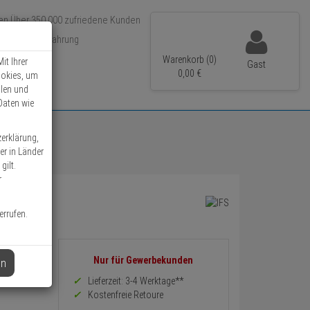
Über 350.000 zufriedene Kunden
r 15 Jahre Erfahrung
ler Versand
Warenkorb (0)
it Ihrer
Gast
0,
00
€
ookies, um
llen und
Daten wie
zerklärung,
er in Länder
gilt.
r
errufen.
Informationen
Nur für Gewerbekunden
en
zurück
Preis,
Lieferzeit: 3-4 Werktage**
Verfügbakeit
Kostenfreie Retoure
und