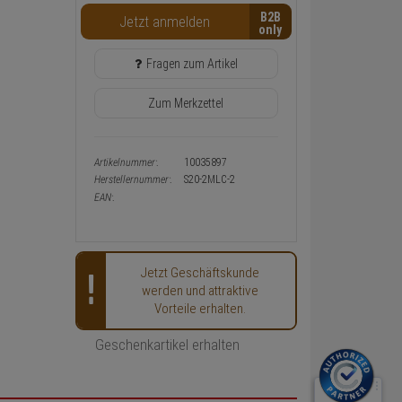
Warenkorb-
B2B
Jetzt anmelden
oder
Konfigurieren-
Button
Fragen zum Artikel
Zum Merkzettel
Artikelnummer:
10035897
Herstellernummer:
S20-2MLC-2
EAN:
Jetzt Geschäftskunde
werden und attraktive
Vorteile erhalten.
Geschenkartikel erhalten