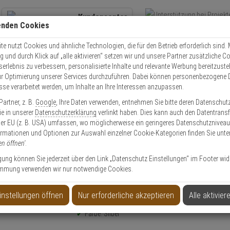
Kundencenter
enden Cookies
Übe
+49 (0)821 899 493-0
Schnel
Kontaktservice
nutzen
e nutzt Cookies und ähnliche Technologien, die für den Betrieb erforderlich sind. M
und durch Klick auf „alle aktivieren“ setzen wir und unsere Partner zusätzliche C
Mo. - Do.: 8:00 - 16:30 Fr. 8:00 - 14:00 Uhr
serlebnis zu verbessern, personalisierte Inhalte und relevante Werbung bereitzuste
r Optimierung unserer Services durchzuführen. Dabei können personenbezogene 
esse verarbeitet werden, um Inhalte an Ihre Interessen anzupassen.
 Switche
IFS S20-2MLC-2 SFP-Port 100Base-FX
artner, z. B.
Google
, Ihre Daten verwenden, entnehmen Sie bitte deren Datenschut
Sie in unserer
Datenschutzerklärung
verlinkt haben. Dies kann auch den Datentransf
er EU (z. B. USA) umfassen, wo möglicherweise ein geringeres Datenschutzniveau 
ormationen und Optionen zur Auswahl einzelner Cookie-Kategorien finden Sie unte
en öffnen'
.
Base-FX
ligung können Sie jederzeit über den Link „Datenschutz Einstellungen“ im Footer wid
mmung verwenden wir nur notwendige Cookies.
Produktinformationen
Zubehörartikel, Adapter
instellungen öffnen
Nur erforderliche akzeptieren
Alle aktivier
Anwendung: Videoüberwachung
Farbe: Silber