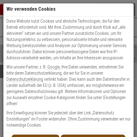
Warenkorb schließen
Suche öffnen
Warenko
Wir verwenden Cookies
Diese Website nutzt Cookies und ähnliche Technologien, die für den
+49 (0)821 899 493-0
Mo. - Do.: 8:00 - 16:30 | Fr.: 8:00 - 14:00 Uhr
0 ARTIKEL IM WARENKORB
Betrieb erforderlich sind. Mit Ihrer Zustimmung und durch Klick auf „alle
Kontaktservice nutzen
aktivieren“ setzen wir und unsere Partner zusätzliche Cookies, um Ihr
Ihr Warenkorb ist momentan leer.
Ergebnisse (
)
Nutzungserlebnis zu verbessern, personalisierte Inhalte und relevante
Fertig
Werbung bereitzustellen und Analysen zur Optimierung unserer Services
Shop
durchzuführen. Dabei können personenbezogene Daten wie Ihre IP-
durchsuchen
Adresse verarbeitet werden, um Inhalte an Ihre Interessen anzupassen.
Bitte
Es
Wie unsere Partner, z. B.
Google
, Ihre Daten verwenden, entnehmen Sie
geben
wurde
Details
Beratung
bitte deren Datenschutzerklärung, die wir für Sie in unserer
Sie
noch
Datenschutzerklärung
verlinkt haben. Dies kann auch den Datentransfer in
mindestens
Kategorien
Länder außerhalb der EU (z. B. USA) umfassen, wo möglicherweise ein
3
Suche
IFS S25-2MLC-2 SFP-Port
geringeres Datenschutzniveau gilt. Weitere Informationen und Optionen
Zeichen
gestartet
zur Auswahl einzelner Cookie-Kategorien finden Sie unter
'Einstellungen
ein,
100Base-FX
öffnen'
.
um
die
Ihre Einwilligung können Sie jederzeit über den Link „Datenschutz
Produktmerkmale
Suche
Einstellungen“ im Footer widerrufen. Ohne Zustimmung verwenden wir nur
zu
notwendige Cookies.
starten.
Datenblatt drucken