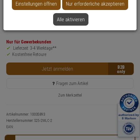
Einstellungen öffnen
Nur erforderliche akzeptieren
Produktinformationen
Zubehörartikel, Adapter
Alle aktivieren
Anwendung: Videoüberwachung
Farbe: Silber
Nur für Gewerbekunden
Lieferzeit: 3-4 Werktage**
Kostenfreie Retoure
B2B
Jetzt anmelden
Fragen zum Artikel
Zum Merkzettel
Artikelnummer: 10035893
Herstellernummer:
S25-2MLC-2
EAN: