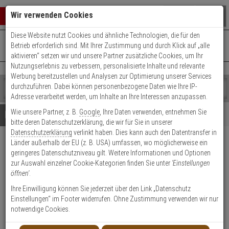
Warenkorb schließen
Suche öffnen
Warenko
Wir verwenden Cookies
Diese Website nutzt Cookies und ähnliche Technologien, die für den
+49 (0)821 899 493-0
Mo. - Do.: 8:00 - 16:30 | Fr.: 8:00 - 14:00 Uhr
0 ARTIKEL IM WARENKORB
Betrieb erforderlich sind. Mit Ihrer Zustimmung und durch Klick auf „alle
Kontaktservice nutzen
aktivieren“ setzen wir und unsere Partner zusätzliche Cookies, um Ihr
Ihr Warenkorb ist momentan leer.
Ergebnisse (
)
Nutzungserlebnis zu verbessern, personalisierte Inhalte und relevante
Fertig
Werbung bereitzustellen und Analysen zur Optimierung unserer Services
Shop
durchzuführen. Dabei können personenbezogene Daten wie Ihre IP-
durchsuchen
Adresse verarbeitet werden, um Inhalte an Ihre Interessen anzupassen.
Bitte
Es
Wie unsere Partner, z. B.
Google
, Ihre Daten verwenden, entnehmen Sie
geben
wurde
Details
Beratung
bitte deren Datenschutzerklärung, die wir für Sie in unserer
Sie
noch
Datenschutzerklärung
verlinkt haben. Dies kann auch den Datentransfer in
mindestens
Kategorien
Länder außerhalb der EU (z. B. USA) umfassen, wo möglicherweise ein
3
Suche
IKON Befestigungsschrauben
geringeres Datenschutzniveau gilt. Weitere Informationen und Optionen
Zeichen
gestartet
1438, ABM=80, 10 Stück
zur Auswahl einzelner Cookie-Kategorien finden Sie unter
'Einstellungen
ein,
öffnen'
.
um
die
Produktmerkmale
Ihre Einwilligung können Sie jederzeit über den Link „Datenschutz
Suche
Einstellungen“ im Footer widerrufen. Ohne Zustimmung verwenden wir nur
zu
notwendige Cookies.
Datenblatt drucken
starten.