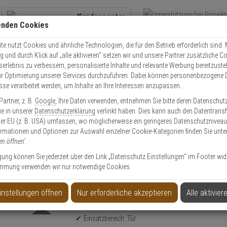
Kundencenter
enden Cookies
Übe
+49 (0)821 899 493-0
Schnel
Kontaktservice
nutzen
e nutzt Cookies und ähnliche Technologien, die für den Betrieb erforderlich sind. M
und durch Klick auf „alle aktivieren“ setzen wir und unsere Partner zusätzliche C
Mo. - Do.: 8:00 - 16:30 Fr. 8:00 - 14:00 Uhr
serlebnis zu verbessern, personalisierte Inhalte und relevante Werbung bereitzuste
r Optimierung unserer Services durchzuführen. Dabei können personenbezogene 
esse verarbeitet werden, um Inhalte an Ihre Interessen anzupassen.
Video
Zutritt
Einbruch
Brand
artner, z. B.
Google
, Ihre Daten verwenden, entnehmen Sie bitte deren Datenschut
chließblech 1938,VAR=1475173, 5 Stück
Sie in unserer
Datenschutzerklärung
verlinkt haben. Dies kann auch den Datentransf
er EU (z. B. USA) umfassen, wo möglicherweise ein geringeres Datenschutzniveau 
ormationen und Optionen zur Auswahl einzelner Cookie-Kategorien finden Sie unte
en öffnen'
.
ligung können Sie jederzeit über den Link „Datenschutz Einstellungen“ im Footer wid
mmung verwenden wir nur notwendige Cookies.
475173, 5 Stück
instellungen öffnen
Nur erforderliche akzeptieren
Alle aktivier
Produktinformationen
Schließblech
Einsatzbereich: Tür