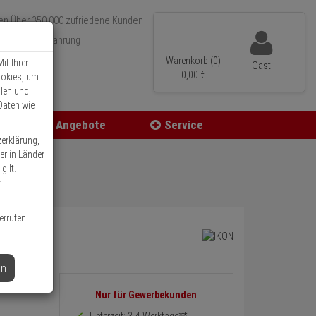
Über 350.000 zufriedene Kunden
r 15 Jahre Erfahrung
ler Versand
Warenkorb (0)
it Ihrer
Gast
0,
00
€
ookies, um
llen und
Daten wie
Angebote
Service
zerklärung,
er in Länder
gilt.
r
errufen.
en
Informationen
Nur für Gewerbekunden
zurück