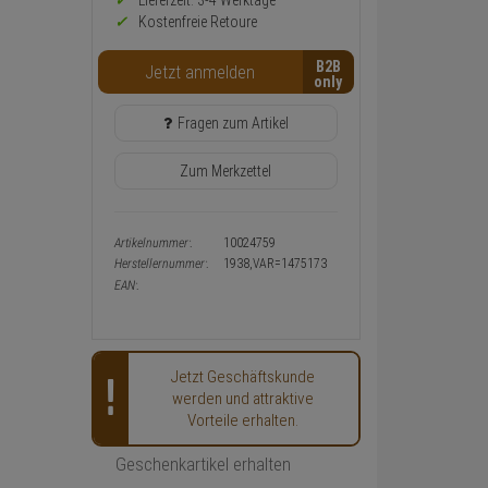
Preis,
Lieferzeit: 3-4 Werktage**
Verfügbakeit
Kostenfreie Retoure
und
Warenkorb-
B2B
Jetzt anmelden
oder
Konfigurieren-
Button
Fragen zum Artikel
Zum Merkzettel
Artikelnummer:
10024759
Herstellernummer:
1938,VAR=1475173
EAN:
Jetzt Geschäftskunde
werden und attraktive
Vorteile erhalten.
Geschenkartikel erhalten