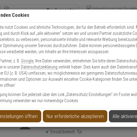
Kundencenter
enden Cookies
Übe
+49 (0)821 899 493-0
Schnel
Kontaktservice
nutzen
e nutzt Cookies und ähnliche Technologien, die für den Betrieb erforderlich sind. M
und durch Klick auf „alle aktivieren“ setzen wir und unsere Partner zusätzliche C
Mo. - Do.: 8:00 - 16:30 Fr. 8:00 - 14:00 Uhr
serlebnis zu verbessern, personalisierte Inhalte und relevante Werbung bereitzuste
r Optimierung unserer Services durchzuführen. Dabei können personenbezogene 
esse verarbeitet werden, um Inhalte an Ihre Interessen anzupassen.
Video
Zutritt
Einbruch
Brand
artner, z. B.
Google
, Ihre Daten verwenden, entnehmen Sie bitte deren Datenschut
nterlage f Schließkasten 1948 ABM=3 BN 5Stk
Sie in unserer
Datenschutzerklärung
verlinkt haben. Dies kann auch den Datentransf
er EU (z. B. USA) umfassen, wo möglicherweise ein geringeres Datenschutzniveau 
ormationen und Optionen zur Auswahl einzelner Cookie-Kategorien finden Sie unte
en öffnen'
.
ligung können Sie jederzeit über den Link „Datenschutz Einstellungen“ im Footer wid
mmung verwenden wir nur notwendige Cookies.
n 1948 ABM=3 BN 5Stk
instellungen öffnen
Nur erforderliche akzeptieren
Alle aktivier
Produktinformationen
Unterlage
Einsatzbereich: Tür