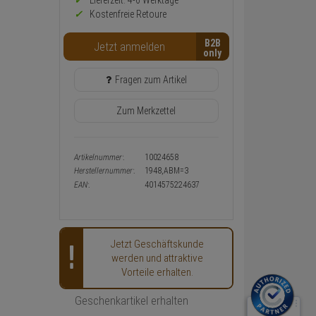
Preis,
Lieferzeit: 4-6 Werktage**
Verfügbakeit
Kostenfreie Retoure
und
Warenkorb-
B2B
Jetzt anmelden
oder
Konfigurieren-
Button
Fragen zum Artikel
Zum Merkzettel
Artikelnummer:
10024658
Herstellernummer:
1948,ABM=3
EAN:
4014575224637
Jetzt Geschäftskunde
werden und attraktive
Vorteile erhalten.
Geschenkartikel erhalten