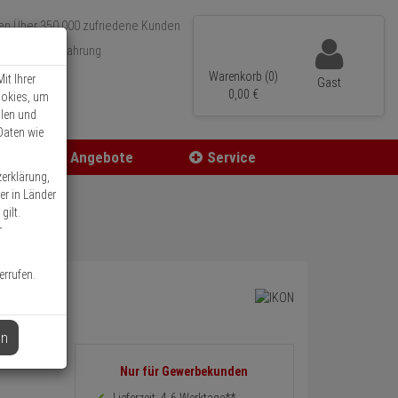
Über 350.000 zufriedene Kunden
r 15 Jahre Erfahrung
ler Versand
Warenkorb (0)
it Ihrer
Gast
0,
00
€
ookies, um
llen und
Daten wie
Angebote
Service
zerklärung,
er in Länder
gilt.
r
errufen.
en
Informationen
Nur für Gewerbekunden
zurück