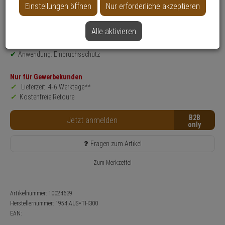
Einstellungen öffnen
Nur erforderliche akzeptieren
Produktinformationen
Verbindungsteile
Einsatzbereich: Tür
Alle aktivieren
Farbe: Silbergrau
Anwendung: Einbruchsschutz
Nur für Gewerbekunden
Lieferzeit: 4-6 Werktage**
Kostenfreie Retoure
B2B
Jetzt anmelden
Fragen zum Artikel
Zum Merkzettel
Artikelnummer: 10024639
Herstellernummer:
1954,AUS=TH300
EAN: