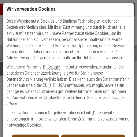
Warenkorb schließen
Suche öffnen
Warenko
Wir verwenden Cookies
Diese Website nutzt Cookies und ähnliche Technologien, die für den
+49 (0)821 899 493-0
Mo. - Do.: 8:00 - 16:30 | Fr.: 8:00 - 14:00 Uhr
0 ARTIKEL IM WARENKORB
Betrieb erforderlich sind. Mit Ihrer Zustimmung und durch Klick auf „alle
Kontaktservice nutzen
aktivieren“ setzen wir und unsere Partner zusätzliche Cookies, um Ihr
Ihr Warenkorb ist momentan leer.
Ergebnisse (
)
Nutzungserlebnis zu verbessern, personalisierte Inhalte und relevante
Fertig
Werbung bereitzustellen und Analysen zur Optimierung unserer Services
Shop
durchzuführen. Dabei können personenbezogene Daten wie Ihre IP-
durchsuchen
Adresse verarbeitet werden, um Inhalte an Ihre Interessen anzupassen.
Bitte
Es
Wie unsere Partner, z. B.
Google
, Ihre Daten verwenden, entnehmen Sie
geben
wurde
Details
Beratung
bitte deren Datenschutzerklärung, die wir für Sie in unserer
Sie
noch
Datenschutzerklärung
verlinkt haben. Dies kann auch den Datentransfer in
mindestens
Kategorien
Länder außerhalb der EU (z. B. USA) umfassen, wo möglicherweise ein
3
Suche
IKON Verbindungsteile 1954
geringeres Datenschutzniveau gilt. Weitere Informationen und Optionen
Zeichen
gestartet
AUS=TH300 SGR
zur Auswahl einzelner Cookie-Kategorien finden Sie unter
'Einstellungen
ein,
öffnen'
.
um
die
Produktmerkmale
Ihre Einwilligung können Sie jederzeit über den Link „Datenschutz
Suche
Einstellungen“ im Footer widerrufen. Ohne Zustimmung verwenden wir nur
zu
notwendige Cookies.
starten.
Datenblatt drucken