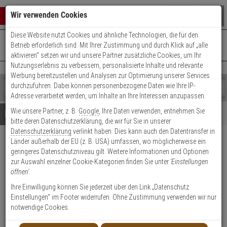
Warenkorb schließen
Suche öffnen
Warenko
Wir verwenden Cookies
Diese Website nutzt Cookies und ähnliche Technologien, die für den
+49 (0)821 899 493-0
Mo. - Do.: 8:00 - 16:30 | Fr.: 8:00 - 14:00 Uhr
0 ARTIKEL IM WARENKORB
Betrieb erforderlich sind. Mit Ihrer Zustimmung und durch Klick auf „alle
Kontaktservice nutzen
aktivieren“ setzen wir und unsere Partner zusätzliche Cookies, um Ihr
Ihr Warenkorb ist momentan leer.
Ergebnisse (
)
Nutzungserlebnis zu verbessern, personalisierte Inhalte und relevante
Fertig
Werbung bereitzustellen und Analysen zur Optimierung unserer Services
Shop
durchzuführen. Dabei können personenbezogene Daten wie Ihre IP-
durchsuchen
Adresse verarbeitet werden, um Inhalte an Ihre Interessen anzupassen.
Bitte
Es
Wie unsere Partner, z. B.
Google
, Ihre Daten verwenden, entnehmen Sie
geben
wurde
Details
Beratung
bitte deren Datenschutzerklärung, die wir für Sie in unserer
Sie
noch
Datenschutzerklärung
verlinkt haben. Dies kann auch den Datentransfer in
mindestens
Kategorien
Länder außerhalb der EU (z. B. USA) umfassen, wo möglicherweise ein
3
Suche
IKON Zylinderabdeckung
geringeres Datenschutzniveau gilt. Weitere Informationen und Optionen
Zeichen
gestartet
1086 F1
zur Auswahl einzelner Cookie-Kategorien finden Sie unter
'Einstellungen
ein,
öffnen'
.
um
die
Produktmerkmale
Ihre Einwilligung können Sie jederzeit über den Link „Datenschutz
Suche
Einstellungen“ im Footer widerrufen. Ohne Zustimmung verwenden wir nur
zu
notwendige Cookies.
Datenblatt drucken
starten.