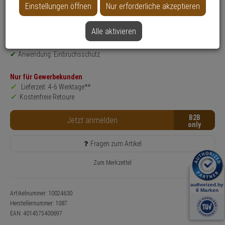
Einstellungen öffnen
Nur erforderliche akzeptieren
Produktinformationen
Zylinderabdeckung
Einsatzbereich: Tür
Alle aktivieren
Farbe: F1-Silberfarben
Anwendung: Einbruchsschutz
Nur für Gewerbekunden
Lieferzeit: 4-6 Werktage**
Kostenfreie Retoure
B2B
Jetzt anmelden
Fragen zum Artikel
Zum Merkzettel
Artikelnummer: 10024630
Herstellernummer:
1087
EAN:
4014575400697