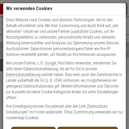
Warenkorb schließen
Suche öffnen
Warenko
Wir verwenden Cookies
Diese Website nutzt Cookies und ähnliche Technologien, die für den
+49 (0)821 899 493-0
Mo. - Do.: 8:00 - 16:30 | Fr.: 8:00 - 14:00 Uhr
0 ARTIKEL IM WARENKORB
Betrieb erforderlich sind. Mit Ihrer Zustimmung und durch Klick auf „alle
Kontaktservice nutzen
aktivieren“ setzen wir und unsere Partner zusätzliche Cookies, um Ihr
Ihr Warenkorb ist momentan leer.
Ergebnisse (
)
Nutzungserlebnis zu verbessern, personalisierte Inhalte und relevante
Fertig
Werbung bereitzustellen und Analysen zur Optimierung unserer Services
Shop
durchzuführen. Dabei können personenbezogene Daten wie Ihre IP-
durchsuchen
Adresse verarbeitet werden, um Inhalte an Ihre Interessen anzupassen.
Bitte
Es
Wie unsere Partner, z. B.
Google
, Ihre Daten verwenden, entnehmen Sie
geben
wurde
Details
Beratung
bitte deren Datenschutzerklärung, die wir für Sie in unserer
Sie
noch
Datenschutzerklärung
verlinkt haben. Dies kann auch den Datentransfer in
mindestens
Kategorien
Länder außerhalb der EU (z. B. USA) umfassen, wo möglicherweise ein
3
Suche
IKON Zylinderabdeckung 1087
geringeres Datenschutzniveau gilt. Weitere Informationen und Optionen
Zeichen
gestartet
F1
zur Auswahl einzelner Cookie-Kategorien finden Sie unter
'Einstellungen
ein,
öffnen'
.
um
die
Produktmerkmale
Ihre Einwilligung können Sie jederzeit über den Link „Datenschutz
Suche
Einstellungen“ im Footer widerrufen. Ohne Zustimmung verwenden wir nur
zu
notwendige Cookies.
starten.
Datenblatt drucken