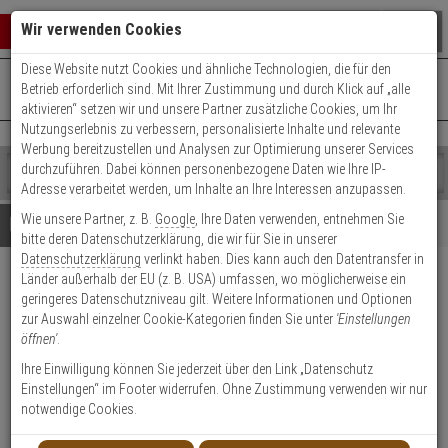
Warenkorb schließen
Suche öffnen
Warenko
Wir verwenden Cookies
Diese Website nutzt Cookies und ähnliche Technologien, die für den
+49 (0)821 899 493-0
Mo. - Do.: 8:00 - 16:30 | Fr.: 8:00 - 14:00 Uhr
0 ARTIKEL IM WARENKORB
Betrieb erforderlich sind. Mit Ihrer Zustimmung und durch Klick auf „alle
Kontaktservice nutzen
aktivieren“ setzen wir und unsere Partner zusätzliche Cookies, um Ihr
Ihr Warenkorb ist momentan leer.
Ergebnisse (
)
Nutzungserlebnis zu verbessern, personalisierte Inhalte und relevante
Fertig
Werbung bereitzustellen und Analysen zur Optimierung unserer Services
Shop
durchzuführen. Dabei können personenbezogene Daten wie Ihre IP-
durchsuchen
Adresse verarbeitet werden, um Inhalte an Ihre Interessen anzupassen.
Bitte
Es
Wie unsere Partner, z. B.
Google
, Ihre Daten verwenden, entnehmen Sie
geben
wurde
Details
Beratung
bitte deren Datenschutzerklärung, die wir für Sie in unserer
Sie
noch
Datenschutzerklärung
verlinkt haben. Dies kann auch den Datentransfer in
mindestens
Kategorien
Länder außerhalb der EU (z. B. USA) umfassen, wo möglicherweise ein
3
Suche
IKON Zylinderabdeckung 1087
geringeres Datenschutzniveau gilt. Weitere Informationen und Optionen
Zeichen
gestartet
F2
zur Auswahl einzelner Cookie-Kategorien finden Sie unter
'Einstellungen
ein,
öffnen'
.
um
die
Produktmerkmale
Ihre Einwilligung können Sie jederzeit über den Link „Datenschutz
Suche
Einstellungen“ im Footer widerrufen. Ohne Zustimmung verwenden wir nur
zu
notwendige Cookies.
starten.
Datenblatt drucken