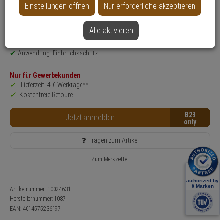
Einstellungen öffnen
Nur erforderliche akzeptieren
Produktinformationen
Zylinderabdeckung
Einsatzbereich: Tür
Alle aktivieren
Farbe: F2-Neusilberfarben
Anwendung: Einbruchsschutz
Nur für Gewerbekunden
Lieferzeit: 4-6 Werktage**
Kostenfreie Retoure
B2B
Jetzt anmelden
Fragen zum Artikel
Zum Merkzettel
Artikelnummer: 10024631
Herstellernummer:
1087
EAN:
4014575236197