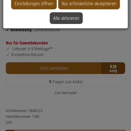
Datenblatt drucken
Einstellungen öffnen
Nur erforderliche akzeptieren
Produktinformationen
Zubehörartikel
Alle aktivieren
Einsatzbereich:
Tür
Anwendung:
Zutrittskontrolle
Nur für Gewerbekunden
Lieferzeit: 6-8 Werktage**
Kostenfreie Retoure
B2B
Jetzt anmelden
Fragen zum Artikel
Zum Merkzettel
Artikelnummer: 10040723
Herstellernummer:
T005
EAN: