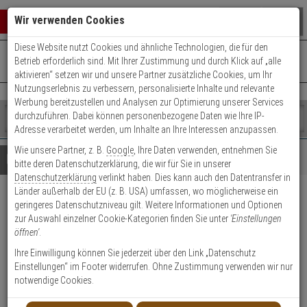
Warenkorb schließen
Suche öffnen
Warenko
Wir verwenden Cookies
Diese Website nutzt Cookies und ähnliche Technologien, die für den
+49 (0)821 899 493-0
Mo. - Do.: 8:00 - 16:30 | Fr.: 8:00 - 14:00 Uhr
0 ARTIKEL IM WARENKORB
Betrieb erforderlich sind. Mit Ihrer Zustimmung und durch Klick auf „alle
Kontaktservice nutzen
aktivieren“ setzen wir und unsere Partner zusätzliche Cookies, um Ihr
Ihr Warenkorb ist momentan leer.
Ergebnisse (
)
Nutzungserlebnis zu verbessern, personalisierte Inhalte und relevante
Fertig
Werbung bereitzustellen und Analysen zur Optimierung unserer Services
Shop
durchzuführen. Dabei können personenbezogene Daten wie Ihre IP-
durchsuchen
Adresse verarbeitet werden, um Inhalte an Ihre Interessen anzupassen.
Bitte
Es
Wie unsere Partner, z. B.
Google
, Ihre Daten verwenden, entnehmen Sie
geben
wurde
Details
Beratung
bitte deren Datenschutzerklärung, die wir für Sie in unserer
Sie
noch
Datenschutzerklärung
verlinkt haben. Dies kann auch den Datentransfer in
mindestens
Kategorien
Länder außerhalb der EU (z. B. USA) umfassen, wo möglicherweise ein
3
Suche
iLOQ Bohrlehre f.
geringeres Datenschutzniveau gilt. Weitere Informationen und Optionen
Zeichen
gestartet
zur Auswahl einzelner Cookie-Kategorien finden Sie unter
'Einstellungen
ein,
C10S.50 Cam Lock f Stala
öffnen'
.
um
Mailbox
die
Ihre Einwilligung können Sie jederzeit über den Link „Datenschutz
Suche
Einstellungen“ im Footer widerrufen. Ohne Zustimmung verwenden wir nur
zu
notwendige Cookies.
Produktmerkmale
starten.