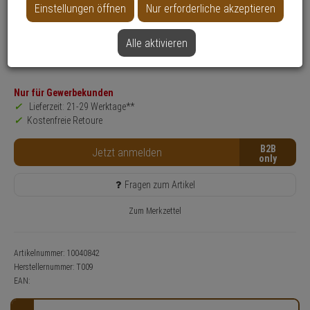
Einstellungen öffnen
Nur erforderliche akzeptieren
Produktinformationen
Zubehörartikel, Montagewerkzeug
Alle aktivieren
Einsatzbereich:
Tür
Anwendung:
Zutrittskontrolle
Nur für Gewerbekunden
Lieferzeit: 21-29 Werktage**
Kostenfreie Retoure
B2B
Jetzt anmelden
Fragen zum Artikel
Zum Merkzettel
Artikelnummer: 10040842
Herstellernummer:
T009
EAN: