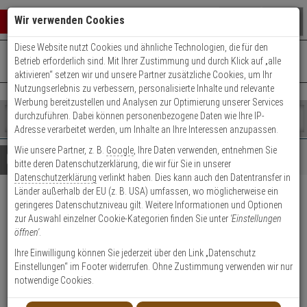
Warenkorb schließen
Suche öffnen
Warenko
Wir verwenden Cookies
Diese Website nutzt Cookies und ähnliche Technologien, die für den
+49 (0)821 899 493-0
Mo. - Do.: 8:00 - 16:30 | Fr.: 8:00 - 14:00 Uhr
0 ARTIKEL IM WARENKORB
Betrieb erforderlich sind. Mit Ihrer Zustimmung und durch Klick auf „alle
Kontaktservice nutzen
aktivieren“ setzen wir und unsere Partner zusätzliche Cookies, um Ihr
Ihr Warenkorb ist momentan leer.
Ergebnisse (
)
Nutzungserlebnis zu verbessern, personalisierte Inhalte und relevante
Fertig
Werbung bereitzustellen und Analysen zur Optimierung unserer Services
Shop
durchzuführen. Dabei können personenbezogene Daten wie Ihre IP-
durchsuchen
Adresse verarbeitet werden, um Inhalte an Ihre Interessen anzupassen.
Bitte
Es
Wie unsere Partner, z. B.
Google
, Ihre Daten verwenden, entnehmen Sie
geben
wurde
Details
Beratung
bitte deren Datenschutzerklärung, die wir für Sie in unserer
Sie
noch
Datenschutzerklärung
verlinkt haben. Dies kann auch den Datentransfer in
mindestens
Kategorien
Länder außerhalb der EU (z. B. USA) umfassen, wo möglicherweise ein
3
Suche
iLOQ Europrofile-
geringeres Datenschutzniveau gilt. Weitere Informationen und Optionen
Zeichen
gestartet
zur Auswahl einzelner Cookie-Kategorien finden Sie unter
'Einstellungen
ein,
Werkzeugsatz für D10 Zylinder
öffnen'
.
um
die
Ihre Einwilligung können Sie jederzeit über den Link „Datenschutz
Produktmerkmale
Suche
Einstellungen“ im Footer widerrufen. Ohne Zustimmung verwenden wir nur
zu
notwendige Cookies.
starten.
Datenblatt drucken