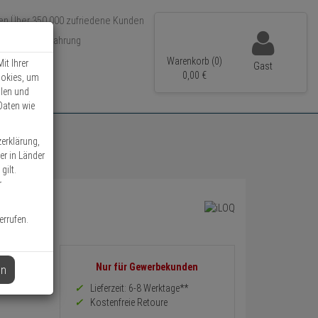
Über 350.000 zufriedene Kunden
r 15 Jahre Erfahrung
ler Versand
Warenkorb (0)
it Ihrer
Gast
0,
00
€
ookies, um
llen und
Daten wie
zerklärung,
er in Länder
gilt.
r
errufen.
Informationen
Nur für Gewerbekunden
en
zurück
Preis,
Lieferzeit: 6-8 Werktage**
Verfügbakeit
Kostenfreie Retoure
und