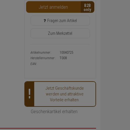
Warenkorb-
B2B
Jetzt anmelden
oder
Konfigurieren-
Button
Fragen zum Artikel
Zum Merkzettel
Artikelnummer:
10040725
Herstellernummer:
T008
EAN:
Jetzt Geschäftskunde
werden und attraktive
Vorteile erhalten.
Geschenkartikel erhalten