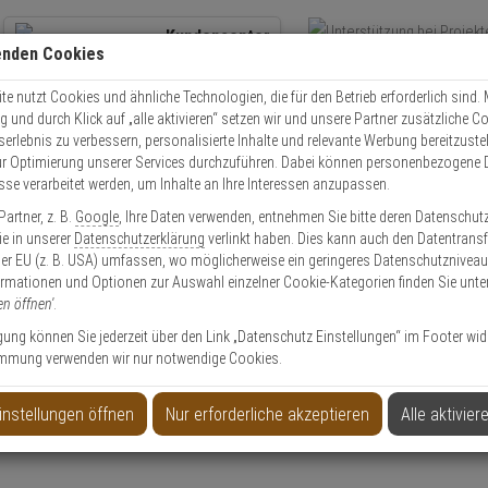
Kundencenter
enden Cookies
Übe
+49 (0)821 899 493-0
Schnel
Kontaktservice
nutzen
e nutzt Cookies und ähnliche Technologien, die für den Betrieb erforderlich sind. M
und durch Klick auf „alle aktivieren“ setzen wir und unsere Partner zusätzliche C
Mo. - Do.: 8:00 - 16:30 Fr. 8:00 - 14:00 Uhr
serlebnis zu verbessern, personalisierte Inhalte und relevante Werbung bereitzuste
r Optimierung unserer Services durchzuführen. Dabei können personenbezogene 
esse verarbeitet werden, um Inhalte an Ihre Interessen anzupassen.
nipex Mini Bolzenschneider 8
artner, z. B.
Google
, Ihre Daten verwenden, entnehmen Sie bitte deren Datenschut
Sie in unserer
Datenschutzerklärung
verlinkt haben. Dies kann auch den Datentransf
er EU (z. B. USA) umfassen, wo möglicherweise ein geringeres Datenschutzniveau 
ormationen und Optionen zur Auswahl einzelner Cookie-Kategorien finden Sie unte
en öffnen'
.
er 8
ligung können Sie jederzeit über den Link „Datenschutz Einstellungen“ im Footer wid
mmung verwenden wir nur notwendige Cookies.
Produktinformationen
Zubehörartikel
instellungen öffnen
Nur erforderliche akzeptieren
Alle aktivier
Anwendung:
Zutrittskontrolle