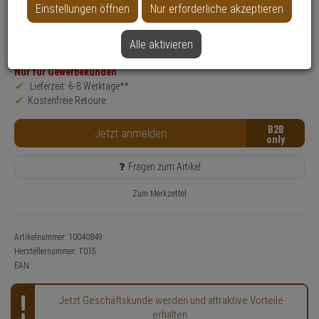
Installations-Set
Einstellungen öffnen
Nur erforderliche akzeptieren
Einsatzbereich:
Tür
Anwendung:
Zutrittskontrolle
Alle aktivieren
Nur für Gewerbekunden
Lieferzeit: 6-8 Werktage**
Kostenfreie Retoure
B2B
Jetzt anmelden
Fragen zum Artikel
Zum Merkzettel
Artikelnummer: 10040849
Herstellernummer:
T015
EAN:
Jetzt Geschäftskunde werden und attraktive Vorteile
erhalten.