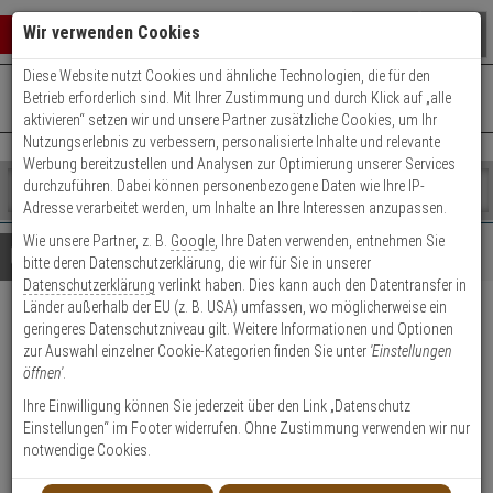
Warenkorb schließen
Suche öffnen
Warenko
Wir verwenden Cookies
Diese Website nutzt Cookies und ähnliche Technologien, die für den
+49 (0)821 899 493-0
Mo. - Do.: 8:00 - 16:30 | Fr.: 8:00 - 14:00 Uhr
0 ARTIKEL IM WARENKORB
Betrieb erforderlich sind. Mit Ihrer Zustimmung und durch Klick auf „alle
Kontaktservice nutzen
aktivieren“ setzen wir und unsere Partner zusätzliche Cookies, um Ihr
Ihr Warenkorb ist momentan leer.
Ergebnisse (
)
Nutzungserlebnis zu verbessern, personalisierte Inhalte und relevante
Fertig
Werbung bereitzustellen und Analysen zur Optimierung unserer Services
Shop
durchzuführen. Dabei können personenbezogene Daten wie Ihre IP-
durchsuchen
Adresse verarbeitet werden, um Inhalte an Ihre Interessen anzupassen.
Bitte
Es
Wie unsere Partner, z. B.
Google
, Ihre Daten verwenden, entnehmen Sie
geben
wurde
Details
Beratung
bitte deren Datenschutzerklärung, die wir für Sie in unserer
Sie
noch
Datenschutzerklärung
verlinkt haben. Dies kann auch den Datentransfer in
mindestens
Kategorien
Länder außerhalb der EU (z. B. USA) umfassen, wo möglicherweise ein
3
Suche
iLOQ Werkzeug-Set
geringeres Datenschutzniveau gilt. Weitere Informationen und Optionen
Zeichen
gestartet
zur Auswahl einzelner Cookie-Kategorien finden Sie unter
'Einstellungen
ein,
öffnen'
.
um
Produktmerkmale
die
Ihre Einwilligung können Sie jederzeit über den Link „Datenschutz
Suche
Einstellungen“ im Footer widerrufen. Ohne Zustimmung verwenden wir nur
zu
Datenblatt drucken
notwendige Cookies.
starten.
Produktinformationen