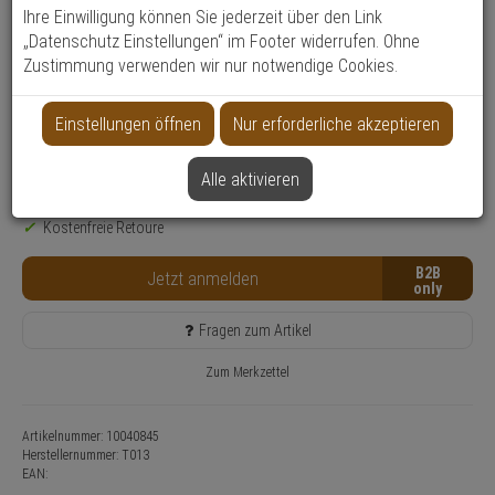
Ihre Einwilligung können Sie jederzeit über den Link
Produktinformationen
„Datenschutz Einstellungen“ im Footer widerrufen. Ohne
Zubehörartikel
Zustimmung verwenden wir nur notwendige Cookies.
Einsatzbereich:
Tür
Farbe:
Schwarz
Einstellungen öffnen
Nur erforderliche akzeptieren
Anwendung:
Zutrittskontrolle
Alle aktivieren
Nur für Gewerbekunden
Lieferzeit: 6-8 Werktage**
Kostenfreie Retoure
B2B
Jetzt anmelden
Fragen zum Artikel
Zum Merkzettel
Artikelnummer: 10040845
Herstellernummer:
T013
EAN: