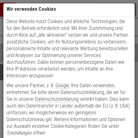
Warenkorb schließen
Suche öffnen
Warenko
Wir verwenden Cookies
Diese Website nutzt Cookies und ähnliche Technologien, die
+49 (0)821 899 493-0
Mo. - Do.: 8:00 - 16:30 | Fr.: 8:00 - 14:00 Uhr
0 ARTIKEL IM WARENKORB
für den Betrieb erforderlich sind. Mit Ihrer Zustimmung und
Kontaktservice nutzen
durch Klick auf „alle aktivieren“ setzen wir und unsere Partner
Ihr Warenkorb ist momentan leer.
Ergebnisse (
)
zusätzliche Cookies, um Ihr Nutzungserlebnis zu verbessern,
Fertig
personalisierte Inhalte und relevante Werbung bereitzustellen
Shop
durchsuchen
und Analysen zur Optimierung unserer Services
Bitte
Es
durchzuführen. Dabei können personenbezogene Daten wie
geben
wurde
Ihre IP-Adresse verarbeitet werden, um Inhalte an Ihre
Details
Beratung
Sie
noch
Interessen anzupassen.
mindestens
Kategorien
Wie unsere Partner, z. B.
Google
, Ihre Daten verwenden,
3
Suche
iLOQ Werkzeug zum Entfernen
Zeichen
gestartet
entnehmen Sie bitte deren Datenschutzerklärung, die wir für
ein,
Sie in unserer
Datenschutzerklärung
verlinkt haben. Dies kann
d. Schlüsselfarbkappe
um
auch den Datentransfer in Länder außerhalb der EU (z. B. USA)
die
umfassen, wo möglicherweise ein geringeres
Suche
Produktmerkmale
Datenschutzniveau gilt. Weitere Informationen und Optionen
zu
zur Auswahl einzelner Cookie-Kategorien finden Sie unter
starten.
'Einstellungen öffnen'
.
Datenblatt drucken