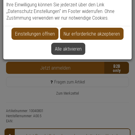
Ihre Einwilligung können Sie jederzeit über den Link
Produktinformationen
„Datenschutz Einstellungen“ im Footer widerrufen. Ohne
Zubehörartikel
Zustimmung verwenden wir nur notwendige Cookies.
Einsatzbereich:
Tür
Anwendung:
Zutrittskontrolle
Einstellungen öffnen
Nur erforderliche akzeptieren
Nur für Gewerbekunden
Lieferzeit: 6-8 Werktage**
Alle aktivieren
Kostenfreie Retoure
B2B
Jetzt anmelden
Fragen zum Artikel
Zum Merkzettel
Artikelnummer: 10040801
Herstellernummer:
A00.5
EAN: