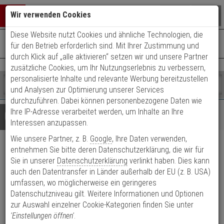
Warenkorb schließen
Suche öffnen
Warenko
Wir verwenden Cookies
Diese Website nutzt Cookies und ähnliche Technologien, die
+49 (0)821 899 493-0
Mo. - Do.: 8:00 - 16:30 | Fr.: 8:00 - 14:00 Uhr
0 ARTIKEL IM WARENKORB
für den Betrieb erforderlich sind. Mit Ihrer Zustimmung und
Kontaktservice nutzen
durch Klick auf „alle aktivieren“ setzen wir und unsere Partner
Ihr Warenkorb ist momentan leer.
Ergebnisse (
)
zusätzliche Cookies, um Ihr Nutzungserlebnis zu verbessern,
Fertig
personalisierte Inhalte und relevante Werbung bereitzustellen
Shop
durchsuchen
und Analysen zur Optimierung unserer Services
Bitte
Es
durchzuführen. Dabei können personenbezogene Daten wie
geben
wurde
Ihre IP-Adresse verarbeitet werden, um Inhalte an Ihre
Details
Beratung
Sie
noch
Interessen anzupassen.
mindestens
Kategorien
Wie unsere Partner, z. B.
Google
, Ihre Daten verwenden,
3
Suche
iLOQ Zeitmodul für
Zeichen
gestartet
entnehmen Sie bitte deren Datenschutzerklärung, die wir für
ein,
Sie in unserer
Datenschutzerklärung
verlinkt haben. Dies kann
Europrofilzylinder V.8
um
auch den Datentransfer in Länder außerhalb der EU (z. B. USA)
die
umfassen, wo möglicherweise ein geringeres
Suche
Produktmerkmale
Datenschutzniveau gilt. Weitere Informationen und Optionen
zu
zur Auswahl einzelner Cookie-Kategorien finden Sie unter
starten.
'Einstellungen öffnen'
.
Datenblatt drucken