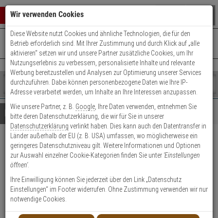
Warenkorb schließen
Suche öffnen
Warenko
Wir verwenden Cookies
Diese Website nutzt Cookies und ähnliche Technologien, die für den
+49 (0)821 899 493-0
Mo. - Do.: 8:00 - 16:30 | Fr.: 8:00 - 14:00 Uhr
0 ARTIKEL IM WARENKORB
Betrieb erforderlich sind. Mit Ihrer Zustimmung und durch Klick auf „alle
Kontaktservice nutzen
aktivieren“ setzen wir und unsere Partner zusätzliche Cookies, um Ihr
Ihr Warenkorb ist momentan leer.
Ergebnisse (
)
Nutzungserlebnis zu verbessern, personalisierte Inhalte und relevante
Fertig
Werbung bereitzustellen und Analysen zur Optimierung unserer Services
Shop
durchzuführen. Dabei können personenbezogene Daten wie Ihre IP-
durchsuchen
Adresse verarbeitet werden, um Inhalte an Ihre Interessen anzupassen.
Bitte
Es
Wie unsere Partner, z. B.
Google
, Ihre Daten verwenden, entnehmen Sie
geben
wurde
Details
Beratung
bitte deren Datenschutzerklärung, die wir für Sie in unserer
Sie
noch
Datenschutzerklärung
verlinkt haben. Dies kann auch den Datentransfer in
mindestens
Kategorien
Länder außerhalb der EU (z. B. USA) umfassen, wo möglicherweise ein
3
Suche
iLOQ Zylinderadapter für
geringeres Datenschutzniveau gilt. Weitere Informationen und Optionen
Zeichen
gestartet
zur Auswahl einzelner Cookie-Kategorien finden Sie unter
'Einstellungen
ein,
D10 zylinder
öffnen'
.
um
die
Ihre Einwilligung können Sie jederzeit über den Link „Datenschutz
Produktmerkmale
Suche
Einstellungen“ im Footer widerrufen. Ohne Zustimmung verwenden wir nur
zu
notwendige Cookies.
Datenblatt drucken
starten.